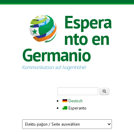
Skip to main content
Espera
nto en
Germanio
Kommunikation auf Augenhöhe!
Search form
Serĉi
Deutsch
Esperanto