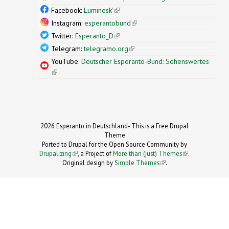
external)
Facebook:
Luminesk'
(link is external)
Instagram:
esperantobund
(link is external)
Twitter:
Esperanto_D
(link is external)
Telegram:
telegramo.org
(link is external)
YouTube:
Deutscher Esperanto-Bund: Sehenswertes
(link is external)
2026 Esperanto in Deutschland- This is a Free Drupal
Theme
Ported to Drupal for the Open Source Community by
Drupalizing
(link is external)
, a Project of
More than (just) Themes
(link is
.
Original design by
Simple Themes
.
(link is
external)
external)