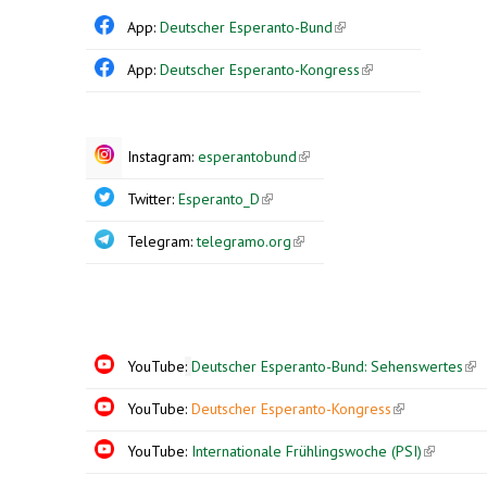
App:
Deutscher Esperanto-Bund
(link is
external)
App:
Deutscher Esperanto-Kongress
(link is
external)
Instagram:
esperantobund
(link is
external)
Twitter:
Esperanto_D
(link is
external)
Telegram:
telegramo.org
(link is
external)
YouTube
:
Deutscher Esperanto-Bund: Sehenswertes
(lin
ext
YouTube:
Deutscher Esperanto-Kongress
(link is externa
YouTube:
Internationale Frühlingswoche (PSI)
(link is
external)