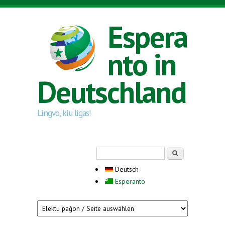
Direkt zum Inhalt
Espera
nto in
Deutschland
Lingvo, kiu ligas!
Suchformular
Suche
Deutsch
Esperanto