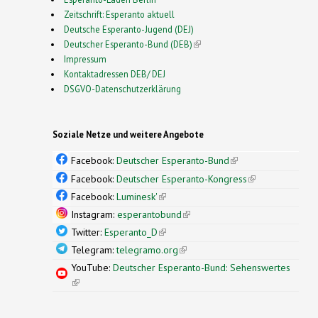
Zeitschrift: Esperanto aktuell
Deutsche Esperanto-Jugend (DEJ)
Deutscher Esperanto-Bund (DEB)
(link is external)
Impressum
Kontaktadressen DEB/ DEJ
DSGVO-Datenschutzerklärung
Soziale Netze und weitere Angebote
Facebook:
Deutscher Esperanto-Bund
(link is
external)
Facebook:
Deutscher Esperanto-Kongress
(link is
external)
Facebook:
Luminesk'
(link is external)
Instagram:
esperantobund
(link is external)
Twitter:
Esperanto_D
(link is external)
Telegram:
telegramo.org
(link is external)
YouTube:
Deutscher Esperanto-Bund: Sehenswertes
(link is external)