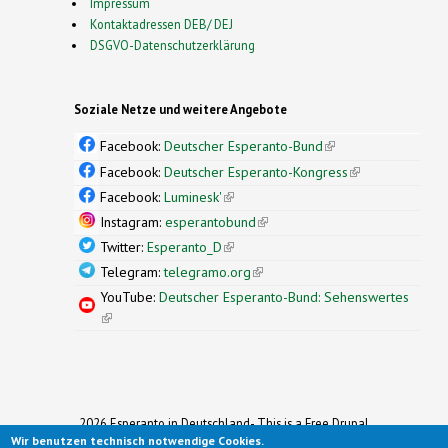
Impressum
Kontaktadressen DEB/ DEJ
DSGVO-Datenschutzerklärung
Soziale Netze und weitere Angebote
Facebook:
Deutscher Esperanto-Bund
(link is
external)
Facebook:
Deutscher Esperanto-Kongress
(link is
external)
Facebook:
Luminesk'
(link is external)
Instagram:
esperantobund
(link is external)
Twitter:
Esperanto_D
(link is external)
Telegram:
telegramo.org
(link is external)
YouTube:
Deutscher Esperanto-Bund: Sehenswertes
(link is external)
2026 Esperanto in Deutschland- This is a Free Drupal
Wir benutzen technisch notwendige Cookies.
Theme