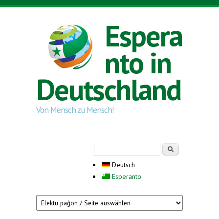
Direkt zum Inhalt
Espera
nto in
Deutschland
Von Mensch zu Mensch!
Suchformular
Suche
Deutsch
Esperanto