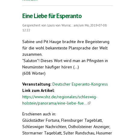
Eine Liebe für Esperanto
Gespeichert von
Louis von Wunsc...
am/um Mo, 2019-07-08
12:22
Sabine und Pit Hauge brachte ihre Begeisterung
für die wohl bekannteste Plansprache der Welt
zusammen.
"Saluton"! Dieses Wort wird man an Pfingsten in
Neumünster häufiger hören (...)
(608 Wörter)
Veranstaltung:
Deutscher Esperanto-Kongress
Link zum Artikel:
https://www.shz.de/regionales/schleswig-
holstein/panorama/eine-liebe-fue...
(link is
external)
Erschienen auch in:
Glückstädter Fortuna, Flensburger Tageblatt,
Schleswiger Nachrichten, Ostholsteiner Anzeiger,
Stormarner Tageblatt, Sylter Rundschau, Husumer