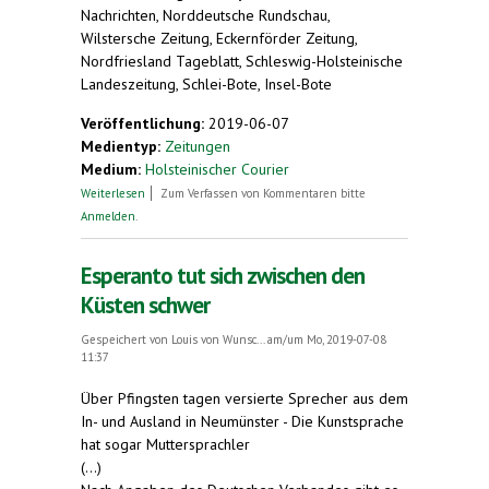
Nachrichten, Norddeutsche Rundschau,
Wilstersche Zeitung, Eckernförder Zeitung,
Nordfriesland Tageblatt, Schleswig-Holsteinische
Landeszeitung, Schlei-Bote, Insel-Bote
Veröffentlichung:
2019-06-07
Medientyp:
Zeitungen
Medium:
Holsteinischer Courier
über Eine Liebe für Esperanto
Weiterlesen
Zum Verfassen von Kommentaren bitte
Anmelden
.
Esperanto tut sich zwischen den
Küsten schwer
Gespeichert von
Louis von Wunsc...
am/um Mo, 2019-07-08
11:37
Über Pfingsten tagen versierte Sprecher aus dem
In- und Ausland in Neumünster - Die Kunstsprache
hat sogar Muttersprachler
(...)