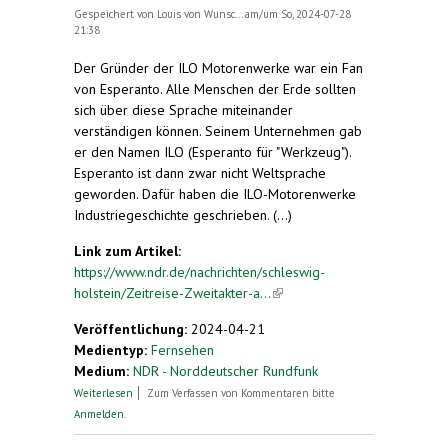
Gespeichert von
Louis von Wunsc...
am/um So, 2024-07-28
21:38
Der Gründer der ILO Motorenwerke war ein Fan
von Esperanto. Alle Menschen der Erde sollten
sich über diese Sprache miteinander
verständigen können. Seinem Unternehmen gab
er den Namen ILO (Esperanto für "Werkzeug").
Esperanto ist dann zwar nicht Weltsprache
geworden. Dafür haben die ILO-Motorenwerke
Industriegeschichte geschrieben. (...)
Link zum Artikel:
https://www.ndr.de/nachrichten/schleswig-
holstein/Zeitreise-Zweitakter-a...
(link is external)
Veröffentlichung:
2024-04-21
Medientyp:
Fernsehen
Medium:
NDR - Norddeutscher Rundfunk
über Zeitreise: Zweitakter aus Pinneberg machen
Weiterlesen
Zum Verfassen von Kommentaren bitte
weltweit Furore
Anmelden
.