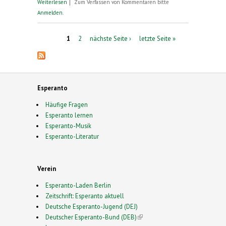
über Veranstaltungshinweise 96. Deutscher
Weiterlesen
Zum Verfassen von Kommentaren bitte
Esperanto-Kongress Neumünster, Pfingsten 2019.
Anmelden
.
Pressegespräch
Seiten
1
2
nächste Seite ›
letzte Seite »
Esperanto
Häufige Fragen
Esperanto lernen
Esperanto-Musik
Esperanto-Literatur
Verein
Esperanto-Laden Berlin
Zeitschrift: Esperanto aktuell
Deutsche Esperanto-Jugend (DEJ)
Deutscher Esperanto-Bund (DEB)
(link is external)