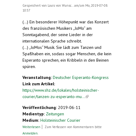
Gespeichert von
Louis von Wunsc...
am/um Mo, 2019-07-08
10:57
(...) Ein besonderer Höhepunkt war das Konzert
des französischen Musikers „JoMo“ am
Sonntagabend, der seine Lieder in der
internationalen Sprache schreibt.
(...) „JoMos“ Musik. Sie lädt zum Tanzen und
Spaßhaben ein, sodass sogar Menschen, die kein
Esperanto sprechen, ein Kribbeln in den Beinen
spüren.
Veranstaltung:
Deutscher Esperanto-Kongress
Link zum Artikel:
https://www.shz.de/lokales/holsteinischer-
courier/tanzen-zu-esperanto-mu...
(link is
external)
Veröffentlichung:
2019-06-11
Medientyp:
Zeitungen
Medium:
Holsteinischer Courier
über Kongress zur Plansprache in Neumünster:
Weiterlesen
Zum Verfassen von Kommentaren bitte
Tanzen zu Esperanto-Musik
Anmelden
.