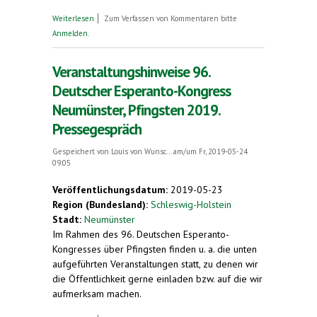
über Warum verbreitet sich Esperanto? 96.
Weiterlesen
Zum Verfassen von Kommentaren bitte
Deutscher Esperanto-Kongress über Pfingsten in
Anmelden
.
Neumünster
Veranstaltungshinweise 96.
Deutscher Esperanto-Kongress
Neumünster, Pfingsten 2019.
Pressegespräch
Gespeichert von
Louis von Wunsc...
am/um Fr, 2019-05-24
09:05
Veröffentlichungsdatum:
2019-05-23
Region (Bundesland):
Schleswig-Holstein
Stadt:
Neumünster
Im Rahmen des 96. Deutschen Esperanto-
Kongresses über Pfingsten finden u. a. die unten
aufgeführten Veranstaltungen statt, zu denen wir
die Öffentlichkeit gerne einladen bzw. auf die wir
aufmerksam machen.