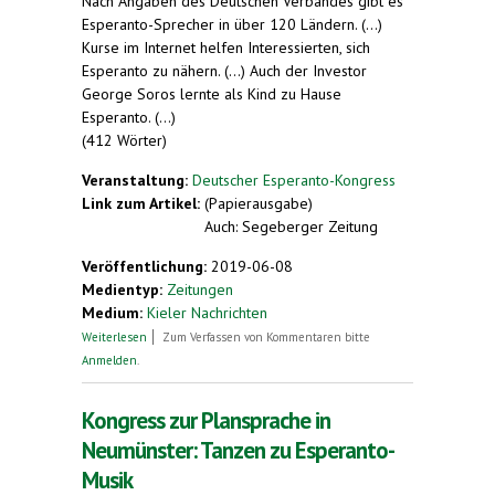
Nach Angaben des Deutschen Verbandes gibt es
Esperanto-Sprecher in über 120 Ländern. (...)
Kurse im Internet helfen Interessierten, sich
Esperanto zu nähern. (...) Auch der Investor
George Soros lernte als Kind zu Hause
Esperanto. (...)
(412 Wörter)
Veranstaltung:
Deutscher Esperanto-Kongress
Link zum Artikel:
(Papierausgabe)
Auch: Segeberger Zeitung
Veröffentlichung:
2019-06-08
Medientyp:
Zeitungen
Medium:
Kieler Nachrichten
über Esperanto tut sich zwischen den Küsten
Weiterlesen
Zum Verfassen von Kommentaren bitte
schwer
Anmelden
.
Kongress zur Plansprache in
Neumünster: Tanzen zu Esperanto-
Musik