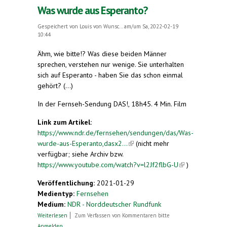
Was wurde aus Esperanto?
Gespeichert von
Louis von Wunsc...
am/um Sa, 2022-02-19
10:44
Ähm, wie bitte!? Was diese beiden Männer
sprechen, verstehen nur wenige. Sie unterhalten
sich auf Esperanto - haben Sie das schon einmal
gehört? (...)
In der Fernseh-Sendung DAS!, 18h45. 4 Min. Film
Link zum Artikel:
https://www.ndr.de/fernsehen/sendungen/das/Was-
wurde-aus-Esperanto,dasx2...
(link is external)
(nicht mehr
verfügbar; siehe Archiv bzw.
https://www.youtube.com/watch?v=l2Jf2flbG-U
(link is
)
external)
Veröffentlichung:
2021-01-29
Medientyp:
Fernsehen
Medium:
NDR - Norddeutscher Rundfunk
über Was wurde aus Esperanto?
Weiterlesen
Zum Verfassen von Kommentaren bitte
Anmelden
.