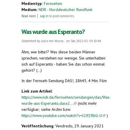
Medientyp:
Fernsehen
Medium:
NDR - Norddeutscher Rundfunk
about Zeitreise: Zweitakter aus Pinneberg machen
Read more
Log in
to post comments
weltweit Furore
Was wurde aus Esperanto?
Submitted by
Louis von Wunsc...
on Sat, 2022-02-19 10:44
Ähm, wie bitte!? Was diese beiden Männer
sprechen, verstehen nur wenige. Sie unterhalten
sich auf Esperanto - haben Sie das schon einmal
gehört? (...)
In der Fernseh-Sendung DAS!, 18h45. 4 Min. Film
Link zum Artikel:
https://www.ndr.de/fernsehen/sendungen/das/Was-
wurde-aus-Esperanto,dasx2...
(link is external)
(nicht mehr
verfügbar; siehe Archiv bzw.
https://www.youtube.com/watch?v=l2Jf2flbG-U
(link is
)
external)
Veröffentlichung:
Vendredo, 29. January 2021