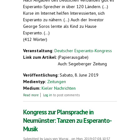
Nach Angaben des Deutschen Verbandes gibt es
Esperanto-Sprecher in über 120 Ländern. (...)
Kurse im Internet helfen Interessierten, sich
Esperanto zu nähern. (...) Auch der Investor
George Soros lernte als Kind zu Hause
Esperanto. (...)
(412 Wörter)
Veranstaltung:
Deutscher Esperanto-Kongress
Link zum Artikel:
(Papierausgabe)
Auch: Segeberger Zeitung
Veröffentlichung:
Sabato, 8. June 2019
Medientyp:
Zeitungen
Medium:
Kieler Nachrichten
about Esperanto tut sich zwischen den Küsten
Read more
Log in
to post comments
schwer
Kongress zur Plansprache in
Neumünster: Tanzen zu Esperanto-
Musik
Submitted by
Louis von Wunsc...
on Mon, 2019-07-08 10:57