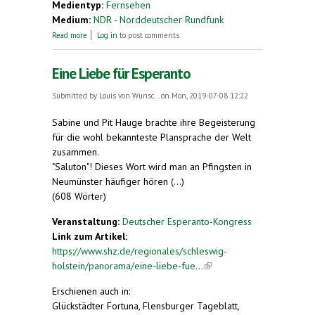
Medientyp:
Fernsehen
Medium:
NDR - Norddeutscher Rundfunk
about Was wurde aus Esperanto?
Read more
Log in
to post comments
Eine Liebe für Esperanto
Submitted by
Louis von Wunsc...
on Mon, 2019-07-08 12:22
Sabine und Pit Hauge brachte ihre Begeisterung
für die wohl bekannteste Plansprache der Welt
zusammen.
"Saluton"! Dieses Wort wird man an Pfingsten in
Neumünster häufiger hören (...)
(608 Wörter)
Veranstaltung:
Deutscher Esperanto-Kongress
Link zum Artikel:
https://www.shz.de/regionales/schleswig-
holstein/panorama/eine-liebe-fue...
(link is
external)
Erschienen auch in:
Glückstädter Fortuna, Flensburger Tageblatt,