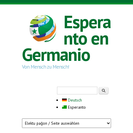
Skip to main content
Espera
nto en
Germanio
Von Mensch zu Mensch!
Search form
Serĉi
Deutsch
Esperanto