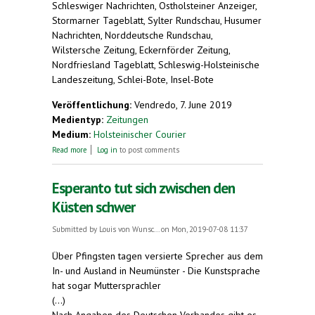
Schleswiger Nachrichten, Ostholsteiner Anzeiger,
Stormarner Tageblatt, Sylter Rundschau, Husumer
Nachrichten, Norddeutsche Rundschau,
Wilstersche Zeitung, Eckernförder Zeitung,
Nordfriesland Tageblatt, Schleswig-Holsteinische
Landeszeitung, Schlei-Bote, Insel-Bote
Veröffentlichung:
Vendredo, 7. June 2019
Medientyp:
Zeitungen
Medium:
Holsteinischer Courier
about Eine Liebe für Esperanto
Read more
Log in
to post comments
Esperanto tut sich zwischen den
Küsten schwer
Submitted by
Louis von Wunsc...
on Mon, 2019-07-08 11:37
Über Pfingsten tagen versierte Sprecher aus dem
In- und Ausland in Neumünster - Die Kunstsprache
hat sogar Muttersprachler
(...)