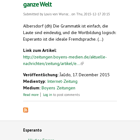
ganze Welt
Submitted by
Louis von Wunsc...
on Thu, 2015-12-17 20:15
Albersdorf (dh) Die Grammatik ist einfach, die
Laute sind eindeutig, und die Wortbildung logisch:
Esperanto ist die ideale Fremdsprache. (...)
Link zum Artikel:
http://zeitungen.boyens-medien.de/aktuelle-
nachrichten/zeitung/artikel/e...
(link is external)
Veröffentlichung:
Ĵaŭdo, 17. December 2015
Medientyp:
Internet-Zeitung
Medium:
Boyens Zeitungen
about Esperanto: Eine Sprache für die ganze Welt
Read more
Log in
to post comments
Esperanto