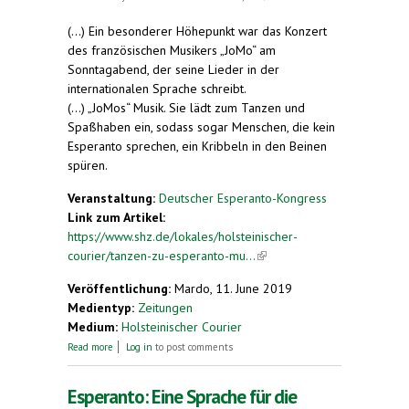
(...) Ein besonderer Höhepunkt war das Konzert
des französischen Musikers „JoMo“ am
Sonntagabend, der seine Lieder in der
internationalen Sprache schreibt.
(...) „JoMos“ Musik. Sie lädt zum Tanzen und
Spaßhaben ein, sodass sogar Menschen, die kein
Esperanto sprechen, ein Kribbeln in den Beinen
spüren.
Veranstaltung:
Deutscher Esperanto-Kongress
Link zum Artikel:
https://www.shz.de/lokales/holsteinischer-
courier/tanzen-zu-esperanto-mu...
(link is
external)
Veröffentlichung:
Mardo, 11. June 2019
Medientyp:
Zeitungen
Medium:
Holsteinischer Courier
about Kongress zur Plansprache in Neumünster:
Read more
Log in
to post comments
Tanzen zu Esperanto-Musik
Esperanto: Eine Sprache für die