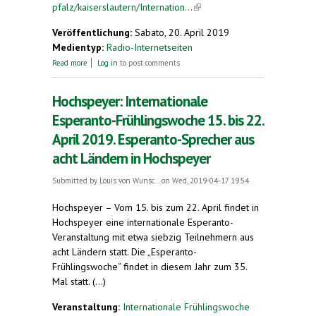
pfalz/kaiserslautern/Internation...
(link is external)
Veröffentlichung:
Sabato, 20. April 2019
Medientyp:
Radio-Internetseiten
about Internationale Esperanto-Frühlingswoche in
Read more
Log in
to post comments
Hochspeyer. Die Weltsprache, die nur 1.000
Rheinland-Pfälzer sprechen
Hochspeyer: Internationale
Esperanto-Frühlingswoche 15. bis 22.
April 2019. Esperanto-Sprecher aus
acht Ländern in Hochspeyer
Submitted by
Louis von Wunsc...
on Wed, 2019-04-17 19:54
Hochspeyer – Vom 15. bis zum 22. April findet in
Hochspeyer eine internationale Esperanto-
Veranstaltung mit etwa siebzig Teilnehmern aus
acht Ländern statt. Die „Esperanto-
Frühlingswoche“ findet in diesem Jahr zum 35.
Mal statt. (...)
Veranstaltung:
Internationale Frühlingswoche