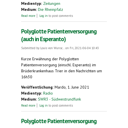
Medientyp:
Zeitungen
Medium:
Die Rheinpfalz
about Der Pfälzer Universalist: Erinnerung an
Read more
Log in
to post comments
Franz-Georg Rössler
Polyglotte Patientenversorgung
(auch in Esperanto)
Submitted by
Louis von Wunsc...
on Fri, 2021-06-04 10:43
Kurze Erwähnung der Polyglotten
Patientenversorgung (einschl. Esperanto) im
Brüderkrankenhaus Trier in den Nachrichten um
16h30
Veröffentlichung:
Mardo, 1. June 2021
Medientyp:
Radio
Medium:
SWR3 - Südwestrundfunk
about Polyglotte Patientenversorgung (auch in
Read more
Log in
to post comments
Esperanto)
Polyglotte Patientenversorgung