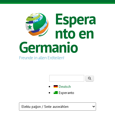
Skip to main content
Espera
nto en
Germanio
Freunde in allen Erdteilen!
Search form
Serĉi
Deutsch
Esperanto