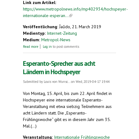
Link zum Artikel:
https://www.metropolnews.info/mp402934/hochspeyer-
internationale-esperan...
(link is external)
Veröffentlichung:
Ĵaŭdo, 21. March 2019
Medientyp:
Internet-Zeitung
Medium:
Metropol-News
about Hochspeyer: Internationale Esperanto-
Read more
Log in
to post comments
Frühlingswoche 15. bis 22. April 2019. Esperanto-
Sprecher aus acht Ländern in Hochspeyer
Esperanto-Sprecher aus acht
Ländern in Hochspeyer
Submitted by
Louis von Wunsc...
on Wed, 2019-04-17 19:44
Von Montag, 15. April, bis zum 22. April findet in
Hochspeyer eine internationale Esperanto-
Veranstaltung mit etwa siebzig Teilnehmern aus
acht Ländern statt. Die „Esperanto-
Frühlingswoche“ gibt es in diesem Jahr zum 35.
Mal.(...)
Veranstaltung:
Internationale Frühlingswoche