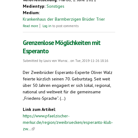
Medientyp:
Sonstiges
Medium:
Krankenhaus der Barmberzigen Brüder Trier
about Polyglotte Patientenversorgung
Read more
Log in
to post comments
Grenzenlose Möglichkeiten mit
Esperanto
Submitted by
Louis von Wunsc...
on Tue, 2019-11-26 18:16
Der Zweibrücker Esperanto-Experte Oliver Walz
feierte kürzlich seinen 70. Geburtstag. Seit weit
über 50 Jahren engagiert er sich lokal, regional,
national und weltweit für die gemeinsame
„Friedens-Sprache“. (...)
Link zum Artikel:
https://www.pfaelzischer-
merkur.de/region/zweibruecken/esperanto-klub-
zw...
(link is external)