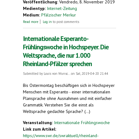
Veröffentlichung:
Vendredo, 8. November 2019
Medientyp:
Internet-Zeitung
Medium:
Pfälzischer Merkur
about Grenzenlose Möglichkeiten mit Esperanto
Read more
Log in
to post comments
Internationale Esperanto-
Frühlingswoche in Hochspeyer. Die
Weltsprache, die nur 1.000
Rheinland-Pfälzer sprechen
Submitted by
Louis von Wunsc...
on Sat, 2019-04-20 21:44
Bis Ostermontag beschäftigen sich in Hochspeyer
Menschen mit Esperanto - einer internationalen
Plansprache ohne Ausnahmen und mit einfacher
Grammatik. Verstehen Sie die einst als
Weltsprache gedachte Sprache? (...)
Veranstaltung:
Internationale Frühlingswoche
Link zum Artikel:
https://www.swr.de/swraktuell/rheinland-