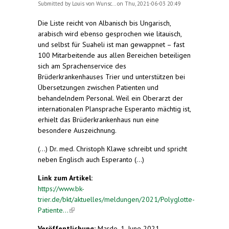
Submitted by
Louis von Wunsc...
on Thu, 2021-06-03 20:49
Die Liste reicht von Albanisch bis Ungarisch,
arabisch wird ebenso gesprochen wie litauisch,
und selbst für Suaheli ist man gewappnet – fast
100 Mitarbeitende aus allen Bereichen beteiligen
sich am Sprachenservice des
Brüderkrankenhauses Trier und unterstützen bei
Übersetzungen zwischen Patienten und
behandelndem Personal. Weil ein Oberarzt der
internationalen Plansprache Esperanto mächtig ist,
erhielt das Brüderkrankenhaus nun eine
besondere Auszeichnung.
(...) Dr. med. Christoph Klawe schreibt und spricht
neben Englisch auch Esperanto (...)
Link zum Artikel:
https://www.bk-
trier.de/bkt/aktuelles/meldungen/2021/Polyglotte-
Patiente...
(link is external)
Veröffentlichung:
Mardo, 1. June 2021