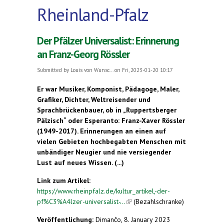
Rheinland-Pfalz
Der Pfälzer Universalist: Erinnerung
an Franz-Georg Rössler
Submitted by
Louis von Wunsc...
on Fri, 2023-01-20 10:17
Er war Musiker, Komponist, Pädagoge, Maler,
Grafiker, Dichter, Weltreisender und
Sprachbrückenbauer, ob in „Ruppertsberger
Pälzisch“ oder Esperanto: Franz-Xaver Rössler
(1949-2017). Erinnerungen an einen auf
vielen Gebieten hochbegabten Menschen mit
unbändiger Neugier und nie versiegender
Lust auf neues Wissen. (...)
Link zum Artikel:
https://www.rheinpfalz.de/kultur_artikel,-der-
pf%C3%A4lzer-universalist-...
(link is external)
(Bezahlschranke)
Veröffentlichung:
Dimanĉo, 8. January 2023