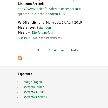
Link zum Artikel:
https://www.rheinpfalz.de/artikel/esperanto-
sprecher-aus-acht-laendern-i...
(link is external)
Veröffentlichung:
Merkredo, 17. April 2019
Medientyp:
Zeitungen
Medium:
Die Rheinpfalz
about Esperanto-Sprecher aus acht Ländern in
Read more
Log in
to post comments
Hochspeyer
Pages
1
2
3
4
next ›
last »
Esperanto
Häufige Fragen
Esperanto lernen
Esperanto-Musik
Esperanto-Literatur