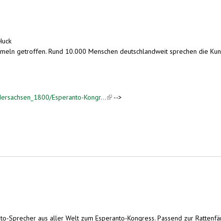
Huck
meln getroffen. Rund 10.000 Menschen deutschlandweit sprechen die Kuns
dersachsen_1800/Esperanto-Kongr...
(link is external)
-->
o-Sprecher aus aller Welt zum Esperanto-Kongress. Passend zur Rattenfäng