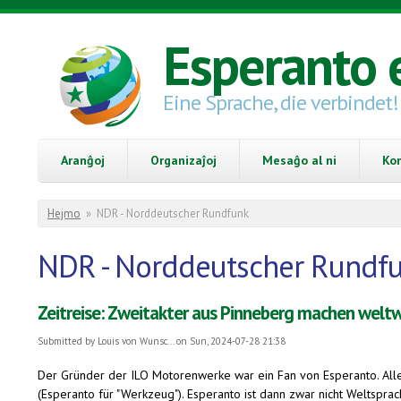
Skip to main content
Esperanto 
Eine Sprache, die verbindet!
Aranĝoj
Organizaĵoj
Mesaĝo al ni
Ko
You are here
Hejmo
»
NDR - Norddeutscher Rundfunk
NDR - Norddeutscher Rundf
Zeitreise: Zweitakter aus Pinneberg machen weltw
Submitted by
Louis von Wunsc...
on Sun, 2024-07-28 21:38
Der Gründer der ILO Motorenwerke war ein Fan von Esperanto. All
(Esperanto für "Werkzeug"). Esperanto ist dann zwar nicht Weltspra