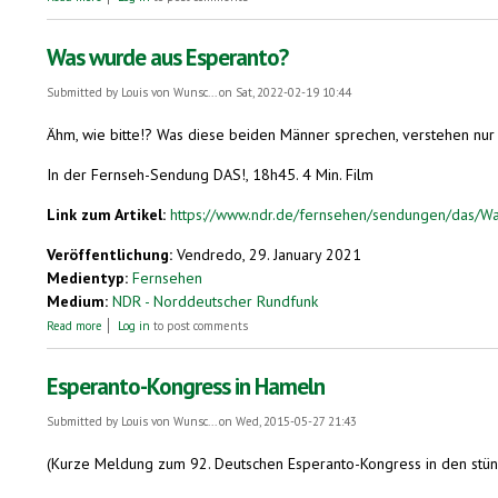
Was wurde aus Esperanto?
Submitted by
Louis von Wunsc...
on Sat, 2022-02-19 10:44
Ähm, wie bitte!? Was diese beiden Männer sprechen, verstehen nur w
In der Fernseh-Sendung DAS!, 18h45. 4 Min. Film
Link zum Artikel:
https://www.ndr.de/fernsehen/sendungen/das/Wa
Veröffentlichung:
Vendredo, 29. January 2021
Medientyp:
Fernsehen
Medium:
NDR - Norddeutscher Rundfunk
about Was wurde aus Esperanto?
Read more
Log in
to post comments
Esperanto-Kongress in Hameln
Submitted by
Louis von Wunsc...
on Wed, 2015-05-27 21:43
(Kurze Meldung zum 92. Deutschen Esperanto-Kongress in den stün