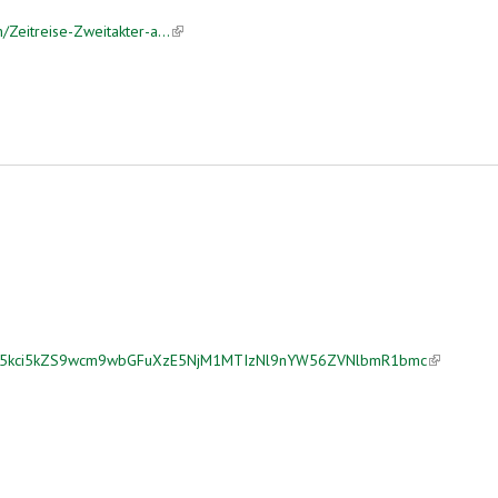
/Zeitreise-Zweitakter-a...
(link is external)
ovL25kci5kZS9wcm9wbGFuXzE5NjM1MTIzNl9nYW56ZVNlbmR1bmc
(link is ext