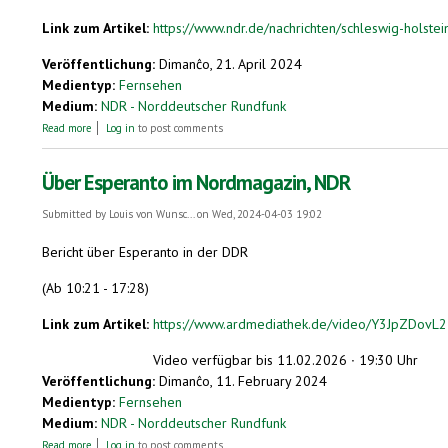
Link zum Artikel:
https://www.ndr.de/nachrichten/schleswig-holstein
Veröffentlichung:
Dimanĉo, 21. April 2024
Medientyp:
Fernsehen
Medium:
NDR - Norddeutscher Rundfunk
about Zeitreise: Zweitakter aus Pinneberg machen weltweit Furore
Read more
Log in
to post comments
Über Esperanto im Nordmagazin, NDR
Submitted by
Louis von Wunsc...
on Wed, 2024-04-03 19:02
Bericht über Esperanto in der DDR
(Ab 10:21 - 17:28)
Link zum Artikel:
https://www.ardmediathek.de/video/Y3JpZD
Video verfügbar bis 11.02.2026 ∙ 19:30 Uhr
Veröffentlichung:
Dimanĉo, 11. February 2024
Medientyp:
Fernsehen
Medium:
NDR - Norddeutscher Rundfunk
about Über Esperanto im Nordmagazin, NDR
Read more
Log in
to post comments