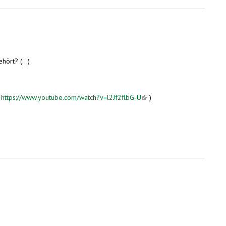
ört? (...)
.
https://www.youtube.com/watch?v=l2Jf2flbG-U
(link is external)
)