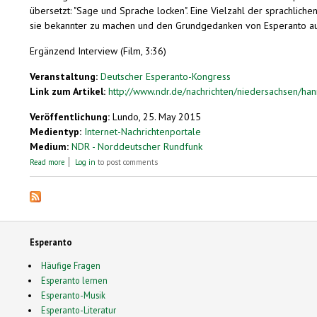
übersetzt: "Sage und Sprache locken". Eine Vielzahl der sprachlic
sie bekannter zu machen und den Grundgedanken von Esperanto aus
Ergänzend Interview (Film, 3:36)
Veranstaltung:
Deutscher Esperanto-Kongress
Link zum Artikel:
http://www.ndr.de/nachrichten/niedersachsen/han
Veröffentlichung:
Lundo, 25. May 2015
Medientyp:
Internet-Nachrichtenportale
Medium:
NDR - Norddeutscher Rundfunk
about Esperanto-Kongress: Eine Stadt, eine Sprache
Read more
Log in
to post comments
Esperanto
Häufige Fragen
Esperanto lernen
Esperanto-Musik
Esperanto-Literatur