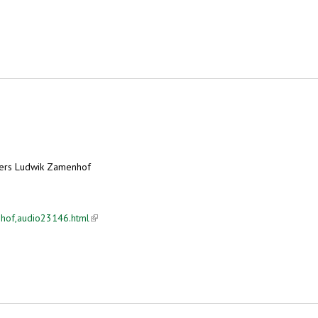
ders Ludwik Zamenhof
nhof,audio23146.html
(link is external)