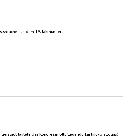
tsprache aus dem 19. Jahrhundert.
erstadt lautete das Kongressmotto"Legendo kaj lingvo allogas",