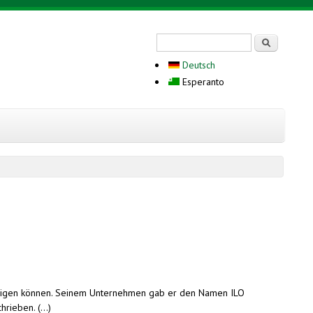
Search form
Serĉi
Deutsch
Esperanto
ändigen können. Seinem Unternehmen gab er den Namen ILO
ieben. (...)