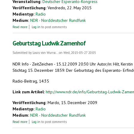
Veranstaltung:
Deutscher Esperanto-Kongress
Veröffentlichung:
Vendredo, 22. May 2015
Medientyp:
Radio
Medium:
NDR - Norddeutscher Rundfunk
about Esperanto-Kongress in Hameln
Read more
Log in
to post comments
Geburtstag Ludwik Zamenhof
Submitted by
Louis von Wunsc...
on Wed, 2015-05-27 20:05
NDR Info
-
ZeitZeichen
-
15.12.2009 20:30 Uhr
Autor/in: Hilt, Kerstin
Stichtag 15. Dezember 1859: Der Geburtstag des Esperanto- Erfin
Radio-Beitrag, 14:35
Link zum Artikel:
http://www.ndr.de/info/Geburtstag-Ludwik-Zame
Veröffentlichung:
Mardo, 15. December 2009
Medientyp:
Radio
Medium:
NDR - Norddeutscher Rundfunk
about Geburtstag Ludwik Zamenhof
Read more
Log in
to post comments