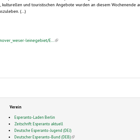
hen, kulturellen und touristischen Angebote wurden an diesem Wochenende 
zuleben. (...)
nover_weser-leinegebiet/E...
(link is external)
Verein
Esperanto-Laden Berlin
Zeitschrift: Esperanto aktuell
Deutsche Esperanto-Jugend (DEJ)
Deutscher Esperanto-Bund (DEB)
(link is external)