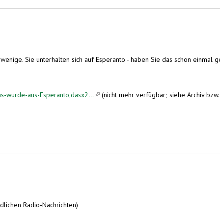
enige. Sie unterhalten sich auf Esperanto - haben Sie das schon einmal geh
s-wurde-aus-Esperanto,dasx2...
(link is external)
(nicht mehr verfügbar; siehe Archiv bzw
dlichen Radio-Nachrichten)