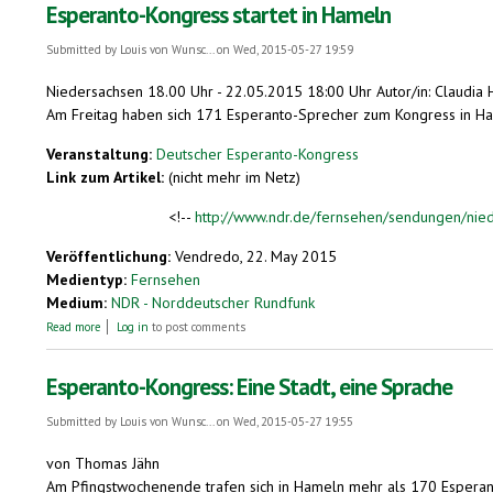
Esperanto-Kongress startet in Hameln
Submitted by
Louis von Wunsc...
on Wed, 2015-05-27 19:59
Niedersachsen 18.00 Uhr - 22.05.2015 18:00 Uhr Autor/in: Claudia 
Am Freitag haben sich 171 Esperanto-Sprecher zum Kongress in Ha
Veranstaltung:
Deutscher Esperanto-Kongress
Link zum Artikel:
(nicht mehr im Netz)
<!--
http://www.ndr.de/fernsehen/sendungen/nie
Veröffentlichung:
Vendredo, 22. May 2015
Medientyp:
Fernsehen
Medium:
NDR - Norddeutscher Rundfunk
about Esperanto-Kongress startet in Hameln
Read more
Log in
to post comments
Esperanto-Kongress: Eine Stadt, eine Sprache
Submitted by
Louis von Wunsc...
on Wed, 2015-05-27 19:55
von Thomas Jähn
Am Pfingstwochenende trafen sich in Hameln mehr als 170 Esperant