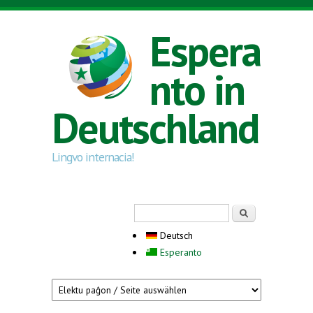
Direkt zum Inhalt
Espera
nto in
Deutschland
Lingvo internacia!
Suchformular
Suche
Deutsch
Esperanto