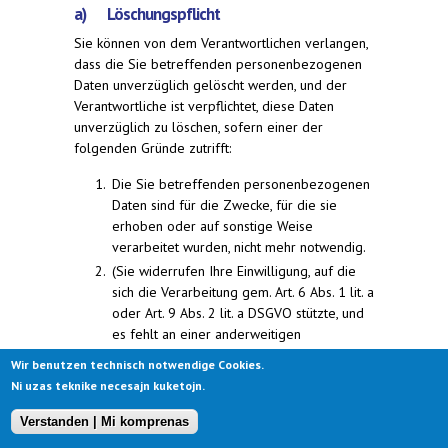
a) Löschungspflicht
Sie können von dem Verantwortlichen verlangen,
dass die Sie betreffenden personenbezogenen
Daten unverzüglich gelöscht werden, und der
Verantwortliche ist verpflichtet, diese Daten
unverzüglich zu löschen, sofern einer der
folgenden Gründe zutrifft:
Die Sie betreffenden personenbezogenen
Daten sind für die Zwecke, für die sie
erhoben oder auf sonstige Weise
verarbeitet wurden, nicht mehr notwendig.
(Sie widerrufen Ihre Einwilligung, auf die
sich die Verarbeitung gem. Art. 6 Abs. 1 lit. a
oder Art. 9 Abs. 2 lit. a DSGVO stützte, und
es fehlt an einer anderweitigen
Rechtsgrundlage für die Verarbeitung.
Wir benutzen technisch notwendige Cookies.
Sie legen gem. Art. 21 Abs. 1 DSGVO
Ni uzas teknike necesajn kuketojn.
Widerspruch gegen die Verarbeitung ein
und es liegen keine vorrangigen
Verstanden | Mi komprenas
berechtigten Gründe für die Verarbeitung