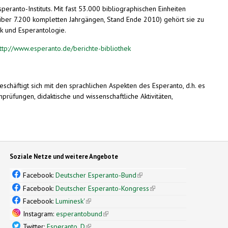
peranto-Instituts. Mit fast 53.000 bibliographischen Einheiten
 über 7.200 kompletten Jahrgängen, Stand Ende 2010) gehört sie zu
ik und Esperantologie.
ttp://www.esperanto.de/berichte-bibliothek
schäftigt sich mit den sprachlichen Aspekten des Esperanto, d.h. es
prüfungen, didaktische und wissenschaftliche Aktivitäten,
Soziale Netze und weitere Angebote
Facebook:
Deutscher Esperanto-Bund
(link is external)
Facebook:
Deutscher Esperanto-Kongress
(link is external)
Facebook:
Luminesk'
(link is external)
Instagram:
esperantobund
(link is external)
Twitter:
Esperanto_D
(link is external)