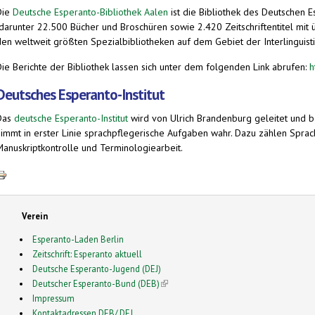
Die
Deutsche Esperanto-Bibliothek Aalen
ist die Bibliothek des Deutschen Es
(darunter 22.500 Bücher und Broschüren sowie 2.420 Zeitschriftentitel mit
den weltweit größten Spezialbibliotheken auf dem Gebiet der Interlinguist
Die Berichte der Bibliothek lassen sich unter dem folgenden Link abrufen:
h
Deutsches Esperanto-Institut
Das
deutsche Esperanto-Institut
wird von Ulrich Brandenburg geleitet und be
nimmt in erster Linie sprachpflegerische Aufgaben wahr. Dazu zählen Sprach
Manuskriptkontrolle und Terminologiearbeit.
Verein
Esperanto-Laden Berlin
Zeitschrift: Esperanto aktuell
Deutsche Esperanto-Jugend (DEJ)
Deutscher Esperanto-Bund (DEB)
(link is external)
Impressum
Kontaktadressen DEB/ DEJ