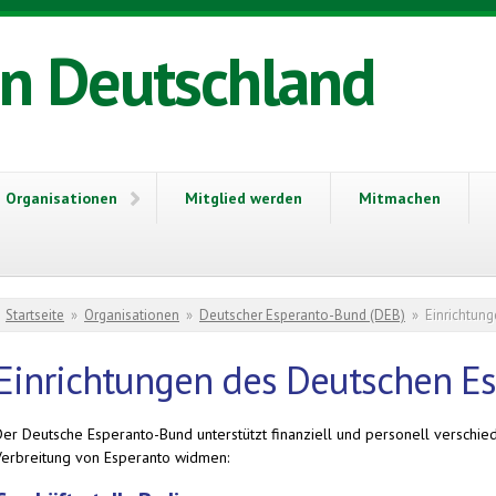
in Deutschland
Organisationen
Mitglied werden
Mitmachen
Sie sind hier
Startseite
»
Organisationen
»
Deutscher Esperanto-Bund (DEB)
»
Einrichtun
Einrichtungen des Deutschen E
Der Deutsche Esperanto-Bund unterstützt finanziell und personell verschie
Verbreitung von Esperanto widmen: