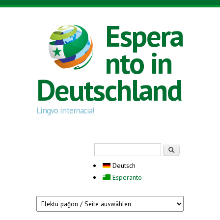
Direkt zum Inhalt
Espera
nto in
Deutschland
Lingvo internacia!
Suchformular
Suche
Deutsch
Esperanto