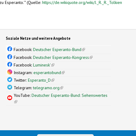
zu Esperanto.'" (Quelle:
https://de.wikiquote.org/wiki/J._R._R._Tolkien
Soziale Netze und weitere Angebote
Facebook:
Deutscher Esperanto-Bund
(link is external)
Facebook:
Deutscher Esperanto-Kongress
(link is external)
Facebook:
Luminesk'
(link is external)
Instagram:
esperantobund
(link is external)
Twitter:
Esperanto_D
(link is external)
Telegram:
telegramo.org
(link is external)
YouTube:
Deutscher Esperanto-Bund: Sehenswertes
(link is external)