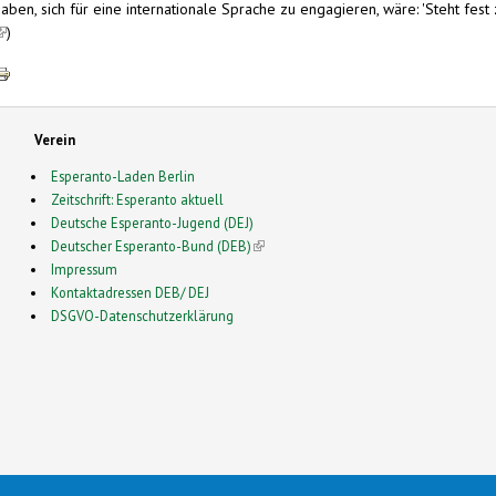
aben, sich für eine internationale Sprache zu engagieren, wäre: 'Steht fest 
link is external)
)
Verein
Esperanto-Laden Berlin
Zeitschrift: Esperanto aktuell
Deutsche Esperanto-Jugend (DEJ)
Deutscher Esperanto-Bund (DEB)
(link is external)
Impressum
Kontaktadressen DEB/ DEJ
DSGVO-Datenschutzerklärung
2026 Esperanto in Deutschland- This is a Free Drupal Theme