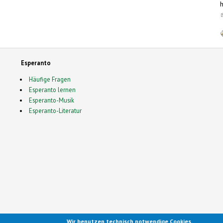
h
(
Esperanto
Häufige Fragen
Esperanto lernen
Esperanto-Musik
Esperanto-Literatur
Wir benutzen technisch notwendige Cookies.