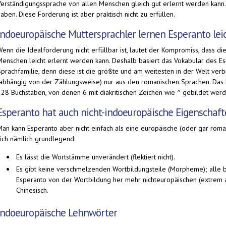
Verständigungssprache von allen Menschen gleich gut erlernt werden kann.
aben. Diese Forderung ist aber praktisch nicht zu erfüllen.
Indoeuropäische Muttersprachler lernen Esperanto lei
Wenn die Idealforderung nicht erfüllbar ist, lautet der Kompromiss, dass di
Menschen leicht erlernt werden kann. Deshalb basiert das Vokabular des Es
Sprachfamilie, denn diese ist die größte und am weitesten in der Welt v
(abhängig von der Zählungsweise) nur aus den romanischen Sprachen. Das E
- 28 Buchstaben, von denen 6 mit diakritischen Zeichen wie ^ gebildet werd
Esperanto hat auch nicht-indoeuropäische Eigenschaf
Man kann Esperanto aber nicht einfach als eine europäische (oder gar roma
sich nämlich grundlegend:
Es lässt die Wortstämme unverändert (flektiert nicht).
Es gibt keine verschmelzenden Wortbildungsteile (Morpheme); alle 
Esperanto von der Wortbildung her mehr nichteuropäischen (extrem a
Chinesisch.
Indoeuropäische Lehnwörter