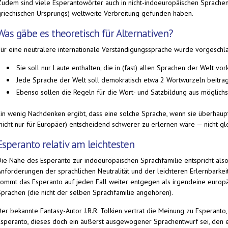
Zudem sind viele Esperantowörter auch in nicht-indoeuropäischen Sprachen 
griechischen Ursprungs) weltweite Verbreitung gefunden haben.
Was gäbe es theoretisch für Alternativen?
Für eine neutralere internationale Verständigungssprache wurde vorgeschl
Sie soll nur Laute enthalten, die in (fast) allen Sprachen der Welt v
Jede Sprache der Welt soll demokratisch etwa 2 Wortwurzeln beitra
Ebenso sollen die Regeln für die Wort- und Satzbildung aus möglich
Ein wenig Nachdenken ergibt, dass eine solche Sprache, wenn sie überhaupt 
nicht nur für Europäer) entscheidend schwerer zu erlernen wäre — nicht glei
Esperanto relativ am leichtesten
Die Nähe des Esperanto zur indoeuropäischen Sprachfamilie entspricht a
Anforderungen der sprachlichen Neutralität und der leichteren Erlernbarke
kommt das Esperanto auf jeden Fall weiter entgegen als irgendeine europä
Sprachen (die nicht der selben Sprachfamilie angehören).
Der bekannte Fantasy-Autor J.R.R. Tolkien vertrat die Meinung zu Esperanto
Esperanto, dieses doch ein äußerst ausgewogener Sprachentwurf sei, den es 