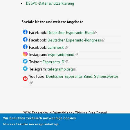
DSGVO-Datenschutzerklärung
Soziale Netze und weitere Angebote
Facebook:
Deutscher Esperanto-Bund
(link is
external)
Facebook:
Deutscher Esperanto-Kongress
(link is
external)
Facebook:
Luminesk'
(link is external)
Instagram:
esperantobund
(link is external)
Twitter:
Esperanto_D
(link is external)
Telegram:
telegramo.org
(link is external)
YouTube:
Deutscher Esperanto-Bund: Sehenswertes
(link is external)
2026 Esperanto in Deutschland- This is a Free Drupal
Wir benutzen technisch notwendige Cookies.
Theme
Ported to Drupal for the Open Source Community by
Ni uzas teknike necesajn kuketojn.
Drupalizing
(link is external)
, a Project of
More than (just) Themes
(link is
.