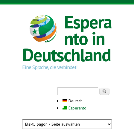
Direkt zum Inhalt
Espera
nto in
Deutschland
Eine Sprache, die verbindet!
Suchformular
Suche
Deutsch
Esperanto