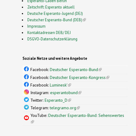
Esperanto-Laden Berlin
Zeitschrift: Esperanto aktuell
Deutsche Esperanto-Jugend (DEJ)
Deutscher Esperanto-Bund (DEB)
(link is external)
Impressum
Kontaktadressen DEB/ DEJ
DSGVO-Datenschutzerklärung
Soziale Netze und weitere Angebote
Facebook:
Deutscher Esperanto-Bund
(link is
external)
Facebook:
Deutscher Esperanto-Kongress
(link is
external)
Facebook:
Luminesk'
(link is external)
Instagram:
esperantobund
(link is external)
Twitter:
Esperanto_D
(link is external)
Telegram:
telegramo.org
(link is external)
YouTube:
Deutscher Esperanto-Bund: Sehenswertes
(link is external)