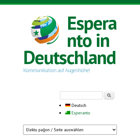
Direkt zum Inhalt
Espera
nto in
Deutschland
Kommunikation auf Augenhöhe!
Suchformular
Suche
Deutsch
Esperanto