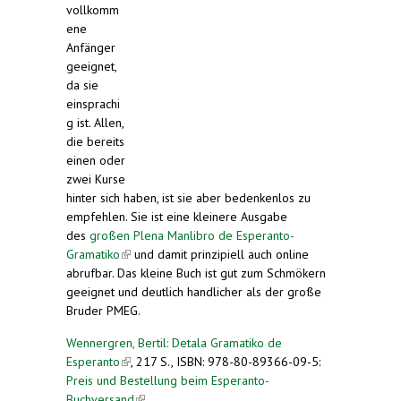
vollkomm
ene
Anfänger
geeignet,
da sie
einsprachi
g ist. Allen,
die bereits
einen oder
zwei Kurse
hinter sich haben, ist sie aber bedenkenlos zu
empfehlen. Sie ist eine kleinere Ausgabe
des
großen Plena Manlibro de Esperanto-
Gramatiko
(link is external)
und damit prinzipiell auch online
abrufbar. Das kleine Buch ist gut zum Schmökern
geeignet und deutlich handlicher als der große
Bruder PMEG.
Wennergren, Bertil: Detala Gramatiko de
Esperanto
(link is external)
, 217 S., ISBN: 978-80-89366-09-5:
Preis und Bestellung beim Esperanto-
Buchversand
(link is external)
.