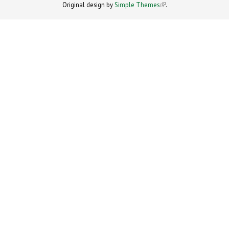
Original design by
Simple Themes
.
(link is
external)
external)