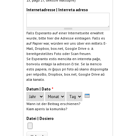
15, paĝo 27, dekstre malsupre)
Internetadresse | Interreta adreso
Falls Esperanto auf einer Internetseite erwähnt
wurde, bitte hier die Adresse eintragen. Falls es
auf Papier war, würden wir uns über ein mittels E-
Mail, Dropbox, box.net, Google Drive o. ä.
bereitgestelltes Foto oder Scan freuen.
Se Esperanto estis menciita en interreta paĝo,
bonvolu entajpi la adreson ĉi tie. Se la mencio
estis papera, ni ĝojus pri foto aŭ skano disponigita
per retpoŝto, Dropbox, box.net, Google Drive aŭ
alia kanalo.
Datum | Dato
*
Jahr
Monat
Tag
Wann ist der Beitrag erschienen?
Kiam aperis la komuniko?
Datei | Dosiero