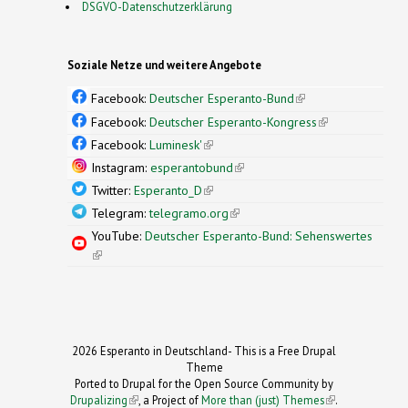
DSGVO-Datenschutzerklärung
Soziale Netze und weitere Angebote
Facebook:
Deutscher Esperanto-Bund
(link is
external)
Facebook:
Deutscher Esperanto-Kongress
(link is
external)
Facebook:
Luminesk'
(link is external)
Instagram:
esperantobund
(link is external)
Twitter:
Esperanto_D
(link is external)
Telegram:
telegramo.org
(link is external)
YouTube:
Deutscher Esperanto-Bund: Sehenswertes
(link is external)
2026 Esperanto in Deutschland- This is a Free Drupal
Theme
Ported to Drupal for the Open Source Community by
Drupalizing
(link is external)
, a Project of
More than (just) Themes
(link is
.