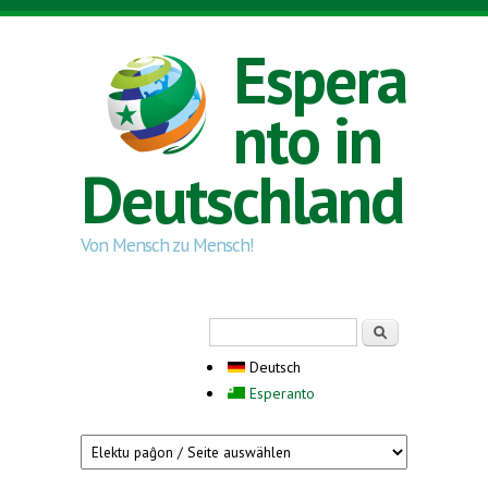
Direkt zum Inhalt
Espera
nto in
Deutschland
Von Mensch zu Mensch!
Suchformular
Suche
Deutsch
Esperanto