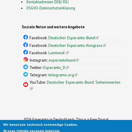
Kontaktadressen DEB/ DEJ
DSGVO-Datenschutzerklärung
Soziale Netze und weitere Angebote
Facebook:
Deutscher Esperanto-Bund
(link is
external)
Facebook:
Deutscher Esperanto-Kongress
(link is
external)
Facebook:
Luminesk'
(link is external)
Instagram:
esperantobund
(link is external)
Twitter:
Esperanto_D
(link is external)
Telegram:
telegramo.org
(link is external)
YouTube:
Deutscher Esperanto-Bund: Sehenswertes
(link is external)
2026 Esperanto in Deutschland- This is a Free Drupal
Wir benutzen technisch notwendige Cookies.
Theme
Ported to Drupal for the Open Source Community by
Ni uzas teknike necesajn kuketojn.