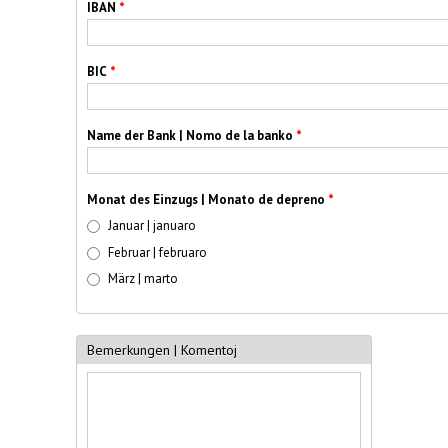
IBAN
*
BIC
*
Name der Bank | Nomo de la banko
*
Monat des Einzugs | Monato de depreno
*
Januar | januaro
Februar | februaro
März | marto
Bemerkungen | Komentoj
Text | Teksto