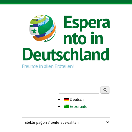
Direkt zum Inhalt
Espera
nto in
Deutschland
Freunde in allen Erdteilen!
Suchformular
Suche
Deutsch
Esperanto