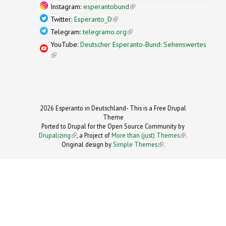
Instagram:
esperantobund
(link is external)
Twitter:
Esperanto_D
(link is external)
Telegram:
telegramo.org
(link is external)
YouTube:
Deutscher Esperanto-Bund: Sehenswertes
(link is external)
2026 Esperanto in Deutschland- This is a Free Drupal
Theme
Ported to Drupal for the Open Source Community by
Drupalizing
(link is external)
, a Project of
More than (just) Themes
(link is
.
Original design by
Simple Themes
.
(link is
external)
external)