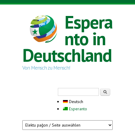
Direkt zum Inhalt
Espera
nto in
Deutschland
Von Mensch zu Mensch!
Suchformular
Suche
Deutsch
Esperanto