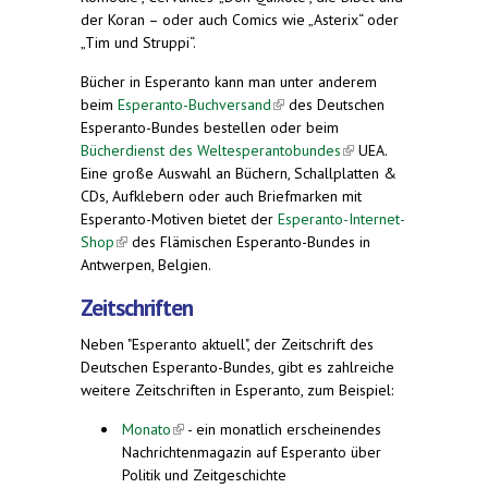
der Koran – oder auch Comics wie „Asterix“ oder
„Tim und Struppi“.
Bücher in Esperanto kann man unter anderem
beim
Esperanto-Buchversand
(link is external)
des Deutschen
Esperanto-Bundes bestellen oder beim
Bücherdienst des Weltesperantobundes
(link is
UEA.
Eine große Auswahl an Büchern, Schallplatten &
external)
CDs, Aufklebern oder auch Briefmarken mit
Esperanto-Motiven bietet der
Esperanto-Internet-
Shop
(link is external)
des Flämischen Esperanto-Bundes in
Antwerpen, Belgien.
Zeitschriften
Neben "Esperanto aktuell", der Zeitschrift des
Deutschen Esperanto-Bundes, gibt es zahlreiche
weitere Zeitschriften in Esperanto, zum Beispiel:
Monato
(link is external)
- ein monatlich erscheinendes
Nachrichtenmagazin auf Esperanto über
Politik und Zeitgeschichte