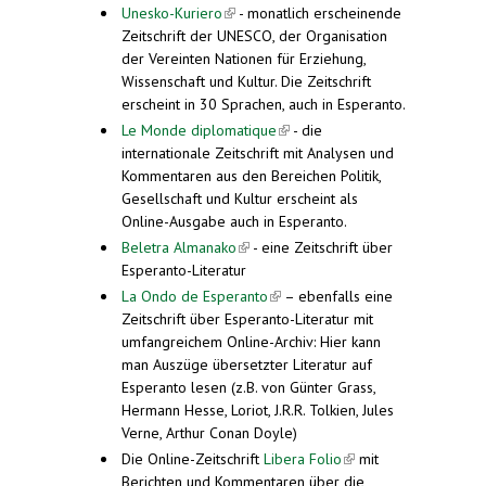
Unesko-Kuriero
(link is external)
- monatlich erscheinende
Zeitschrift der UNESCO, der Organisation
der Vereinten Nationen für Erziehung,
Wissenschaft und Kultur. Die Zeitschrift
erscheint in 30 Sprachen, auch in Esperanto.
Le Monde diplomatique
(link is external)
- die
internationale Zeitschrift mit Analysen und
Kommentaren aus den Bereichen Politik,
Gesellschaft und Kultur erscheint als
Online-Ausgabe auch in Esperanto.
Beletra Almanako
(link is external)
- eine Zeitschrift über
Esperanto-Literatur
La Ondo de Esperanto
(link is external)
– ebenfalls eine
Zeitschrift über Esperanto-Literatur mit
umfangreichem Online-Archiv: Hier kann
man Auszüge übersetzter Literatur auf
Esperanto lesen (z.B. von Günter Grass,
Hermann Hesse, Loriot, J.R.R. Tolkien, Jules
Verne, Arthur Conan Doyle)
Die Online-Zeitschrift
Libera Folio
(link is
mit
Berichten und Kommentaren über die
external)