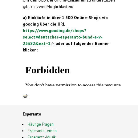
Um den DEB bei Online-Einkäufen zu unterstützen
gibt es zwei Möglichkeiten:
a) Einkäufe in über 1.500 Online-Shops via
gooding über die URL
https://www.gooding.de/shops?
select=deutscher-esperanto-bund-e-v-
25382&ext=1
(link is external)
oder auf folgendes Banner
klicken:
Esperanto
Häufige Fragen
Esperanto lernen
Esperanto-Musik