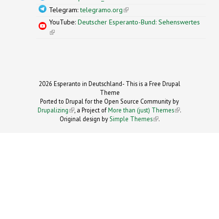
Telegram:
telegramo.org
(link is external)
YouTube:
Deutscher Esperanto-Bund: Sehenswertes
(link is external)
2026 Esperanto in Deutschland- This is a Free Drupal
Theme
Ported to Drupal for the Open Source Community by
Drupalizing
(link is external)
, a Project of
More than (just) Themes
(link is
.
Original design by
Simple Themes
.
(link is
external)
external)