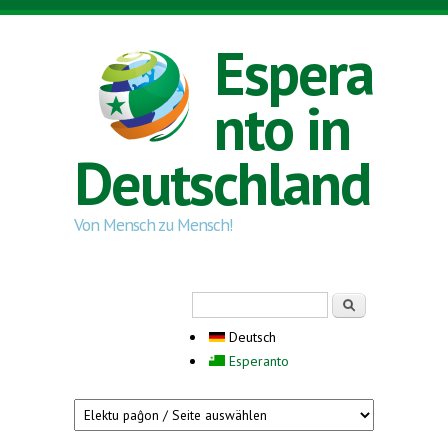
Direkt zum Inhalt
Espera
nto in
Deutschland
Von Mensch zu Mensch!
Suchformular
Suche
Deutsch
Esperanto