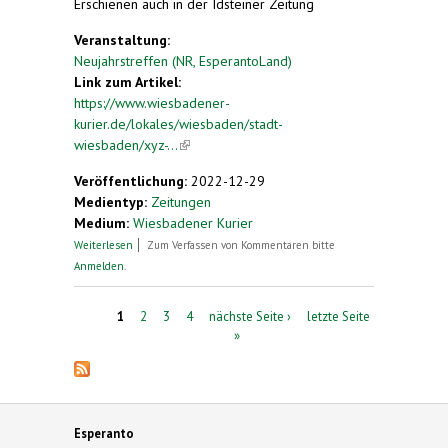
Erschienen auch in der Idsteiner Zeitung
Veranstaltung:
Neujahrstreffen (NR, EsperantoLand)
Link zum Artikel:
https://www.wiesbadener-
kurier.de/lokales/wiesbaden/stadt-
wiesbaden/xyz-...
(link is external)
Veröffentlichung:
2022-12-29
Medientyp:
Zeitungen
Medium:
Wiesbadener Kurier
über „La vidindajoj de Wiesbaden” kennenlernen
Weiterlesen
Zum Verfassen von Kommentaren bitte
Anmelden
.
Seiten
1
2
3
4
nächste Seite ›
letzte Seite
»
Esperanto