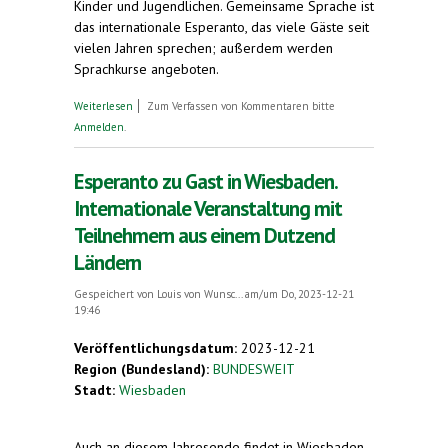
Kinder und Jugendlichen. Gemeinsame Sprache ist
das internationale Esperanto, das viele Gäste seit
vielen Jahren sprechen; außerdem werden
Sprachkurse angeboten.
über Warum Esperanto - es gibt doch Englisch?
Weiterlesen
Zum Verfassen von Kommentaren bitte
Internationale Esperanto-Veranstaltung in
Anmelden
.
Wiesbaden
Esperanto zu Gast in Wiesbaden.
Internationale Veranstaltung mit
Teilnehmern aus einem Dutzend
Ländern
Gespeichert von
Louis von Wunsc...
am/um Do, 2023-12-21
19:46
Veröffentlichungsdatum:
2023-12-21
Region (Bundesland):
BUNDESWEIT
Stadt:
Wiesbaden
Auch an diesem Jahresende findet in Wiesbaden