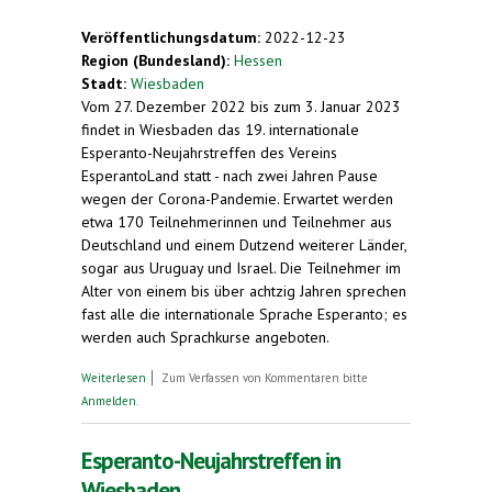
Veröffentlichungsdatum:
2022-12-23
Region (Bundesland):
Hessen
Stadt:
Wiesbaden
Vom 27. Dezember 2022 bis zum 3. Januar 2023
findet in Wiesbaden das 19. internationale
Esperanto-Neujahrstreffen des Vereins
EsperantoLand statt - nach zwei Jahren Pause
wegen der Corona-Pandemie. Erwartet werden
etwa 170 Teilnehmerinnen und Teilnehmer aus
Deutschland und einem Dutzend weiterer Länder,
sogar aus Uruguay und Israel. Die Teilnehmer im
Alter von einem bis über achtzig Jahren sprechen
fast alle die internationale Sprache Esperanto; es
werden auch Sprachkurse angeboten.
über Esperanto-Neujahrstreffen in Wiesbaden.
Weiterlesen
Zum Verfassen von Kommentaren bitte
Chat-Roboter spricht Esperanto
Anmelden
.
Esperanto-Neujahrstreffen in
Wiesbaden