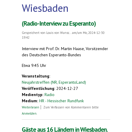
Wiesbaden
(Radio-Interview zu Esperanto)
Gespeichert von
Louis von Wunsc...
am/um Mo, 2024-12-30
19:42
Interview mit Prof. Dr. Martin Haase, Vorsitzender
des Deutschen Esperanto-Bundes
Etwa 9:45 Uhr
Veranstaltung:
Neujahrstreffen (NR, EsperantoLand)
Veröffentlichung:
2024-12-27
Medientyp:
Radio
Medium:
HR - Hessischer Rundfunk
über (Radio-Interview zu Esperanto)
Weiterlesen
Zum Verfassen von Kommentaren bitte
Anmelden
.
Gäste aus 16 Ländern in Wiesbaden.