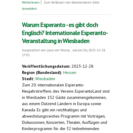
über Gäste aus 16 Ländern in Wiesbaden.
Weiterlesen
Zum Verfassen von Kommentaren bitte
Esperanto-Neujahrstreffen
Anmelden
.
Warum Esperanto - es gibt doch
Englisch? Internationale Esperanto-
Veranstaltung in Wiesbaden
Gespeichert von
Louis von Wunsc...
am/um Do, 2023-12-28
17:01
Veröffentlichungsdatum:
2023-12-28
Region (Bundesland):
Hessen
Stadt:
Wiesbaden
Zum 20. internationalen Esperanto-
Neujahrstreffens des Vereins EsperantoLand sind
in Wiesbaden 152 Gäste zusammengekommen,
aus einem Dutzend Ländern in Europa sowie
Kanada. Es gibt ein reichhaltiges und
abwechslungsreiches Programm mit Vorträgen,
Diskussionen, Konzerten, Theater, Ausflügen und
Kinderprogramm für die 32 teilnehmenden