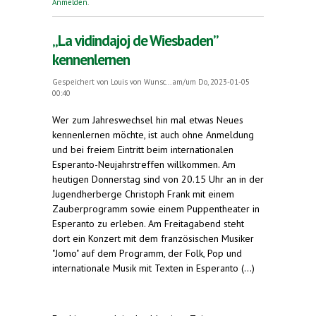
Anmelden
.
„La vidindajoj de Wiesbaden”
kennenlernen
Gespeichert von
Louis von Wunsc...
am/um Do, 2023-01-05
00:40
Wer zum Jahreswechsel hin mal etwas Neues
kennenlernen möchte, ist auch ohne Anmeldung
und bei freiem Eintritt beim internationalen
Esperanto-Neujahrstreffen willkommen. Am
heutigen Donnerstag sind von 20.15 Uhr an in der
Jugendherberge Christoph Frank mit einem
Zauberprogramm sowie einem Puppentheater in
Esperanto zu erleben. Am Freitagabend steht
dort ein Konzert mit dem französischen Musiker
"Jomo" auf dem Programm, der Folk, Pop und
internationale Musik mit Texten in Esperanto (...)