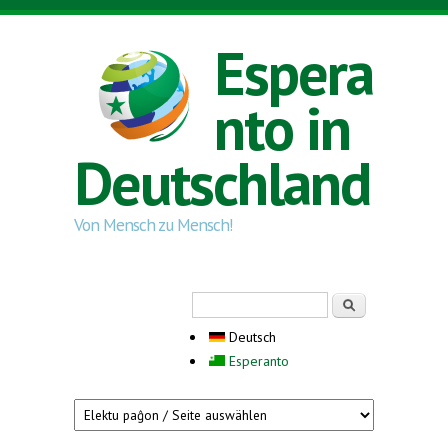
Direkt zum Inhalt
Espera
nto in
Deutschland
Von Mensch zu Mensch!
Suchformular
Suche
Deutsch
Esperanto