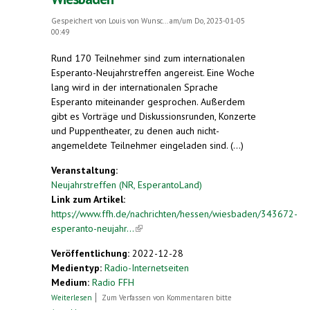
Gespeichert von
Louis von Wunsc...
am/um Do, 2023-01-05
00:49
Rund 170 Teilnehmer sind zum internationalen
Esperanto-Neujahrstreffen angereist. Eine Woche
lang wird in der internationalen Sprache
Esperanto miteinander gesprochen. Außerdem
gibt es Vorträge und Diskussionsrunden, Konzerte
und Puppentheater, zu denen auch nicht-
angemeldete Teilnehmer eingeladen sind. (...)
Veranstaltung:
Neujahrstreffen (NR, EsperantoLand)
Link zum Artikel:
https://www.ffh.de/nachrichten/hessen/wiesbaden/343672-
esperanto-neujahr...
(link is external)
Veröffentlichung:
2022-12-28
Medientyp:
Radio-Internetseiten
Medium:
Radio FFH
über Esperanto-Neujahrstreffen in Wiesbaden
Weiterlesen
Zum Verfassen von Kommentaren bitte