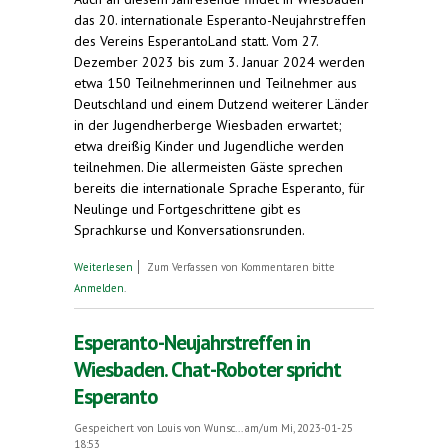
das 20. internationale Esperanto-Neujahrstreffen
des Vereins EsperantoLand statt. Vom 27.
Dezember 2023 bis zum 3. Januar 2024 werden
etwa 150 Teilnehmerinnen und Teilnehmer aus
Deutschland und einem Dutzend weiterer Länder
in der Jugendherberge Wiesbaden erwartet;
etwa dreißig Kinder und Jugendliche werden
teilnehmen. Die allermeisten Gäste sprechen
bereits die internationale Sprache Esperanto, für
Neulinge und Fortgeschrittene gibt es
Sprachkurse und Konversationsrunden.
über Esperanto zu Gast in Wiesbaden.
Weiterlesen
Zum Verfassen von Kommentaren bitte
Internationale Veranstaltung mit Teilnehmern
Anmelden
.
aus einem Dutzend Ländern
Esperanto-Neujahrstreffen in
Wiesbaden. Chat-Roboter spricht
Esperanto
Gespeichert von
Louis von Wunsc...
am/um Mi, 2023-01-25
18:53