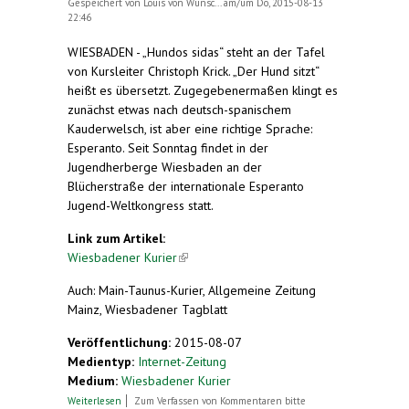
Gespeichert von
Louis von Wunsc...
am/um Do, 2015-08-13
22:46
WIESBADEN - „Hundos sidas“ steht an der Tafel
von Kursleiter Christoph Krick. „Der Hund sitzt“
heißt es übersetzt. Zugegebenermaßen klingt es
zunächst etwas nach deutsch-spanischem
Kauderwelsch, ist aber eine richtige Sprache:
Esperanto. Seit Sonntag findet in der
Jugendherberge Wiesbaden an der
Blücherstraße der internationale Esperanto
Jugend-Weltkongress statt.
Link zum Artikel:
Wiesbadener Kurier
(link is external)
Auch: Main-Taunus-Kurier, Allgemeine Zeitung
Mainz, Wiesbadener Tagblatt
Veröffentlichung:
2015-08-07
Medientyp:
Internet-Zeitung
Medium:
Wiesbadener Kurier
über Esperanto in Wiesbaden: Jugend-
Weiterlesen
Zum Verfassen von Kommentaren bitte