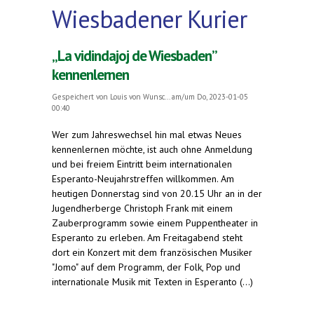
Wiesbadener Kurier
„La vidindajoj de Wiesbaden”
kennenlernen
Gespeichert von
Louis von Wunsc...
am/um Do, 2023-01-05
00:40
Wer zum Jahreswechsel hin mal etwas Neues
kennenlernen möchte, ist auch ohne Anmeldung
und bei freiem Eintritt beim internationalen
Esperanto-Neujahrstreffen willkommen. Am
heutigen Donnerstag sind von 20.15 Uhr an in der
Jugendherberge Christoph Frank mit einem
Zauberprogramm sowie einem Puppentheater in
Esperanto zu erleben. Am Freitagabend steht
dort ein Konzert mit dem französischen Musiker
"Jomo" auf dem Programm, der Folk, Pop und
internationale Musik mit Texten in Esperanto (...)