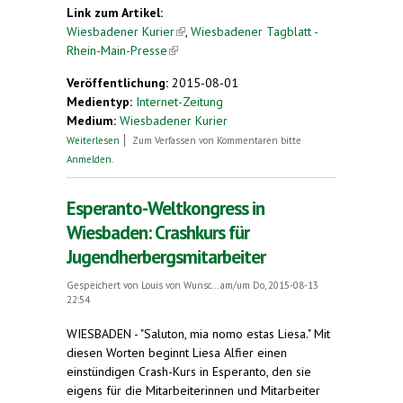
Link zum Artikel:
Wiesbadener Kurier
(link is external)
,
Wiesbadener Tagblatt -
Rhein-Main-Presse
(link is external)
Veröffentlichung:
2015-08-01
Medientyp:
Internet-Zeitung
Medium:
Wiesbadener Kurier
über Wiesbaden spricht eine Woche lang
Weiterlesen
Zum Verfassen von Kommentaren bitte
Esperanto - Weltjugendkongress in der
Anmelden
.
Jugendherberge
Esperanto-Weltkongress in
Wiesbaden: Crashkurs für
Jugendherbergsmitarbeiter
Gespeichert von
Louis von Wunsc...
am/um Do, 2015-08-13
22:54
WIESBADEN - "Saluton, mia nomo estas Liesa." Mit
diesen Worten beginnt Liesa Alfier einen
einstündigen Crash-Kurs in Esperanto, den sie
eigens für die Mitarbeiterinnen und Mitarbeiter