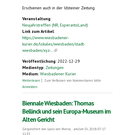
Erschienen auch in der Idsteiner Zeitung
Veranstaltung:
Neujahrstreffen (NR, EsperantoLand)
Link zum Artikel:
https://www.wiesbadener-
kurier.de/lokales/wiesbaden/stadt-
wiesbaden/xyz-...
(link is external)
Veröffentlichung:
2022-12-29
Medientyp:
Zeitungen
Medium:
Wiesbadener Kurier
über „La vidindajoj de Wiesbaden” kennenlernen
Weiterlesen
Zum Verfassen von Kommentaren bitte
Anmelden
.
Biennale Wiesbaden: Thomas
Bellinck und sein Europa-Museum im
Alten Gericht
Gespeichert von
Louis von Wunsc...
am/um Di, 2018-07-17
11:33