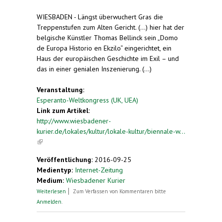
WIESBADEN - Längst überwuchert Gras die
Treppenstufen zum Alten Gericht. (...) hier hat der
belgische Künstler Thomas Bellinck sein „Domo
de Europa Historio en Ekzilo“ eingerichtet, ein
Haus der europäischen Geschichte im Exil – und
das in einer genialen Inszenierung. (...)
Veranstaltung:
Esperanto-Weltkongress (UK, UEA)
Link zum Artikel:
http://www.wiesbadener-
kurier.de/lokales/kultur/lokale-kultur/biennale-w...
(link is external)
Veröffentlichung:
2016-09-25
Medientyp:
Internet-Zeitung
Medium:
Wiesbadener Kurier
über Biennale Wiesbaden: Thomas Bellinck und
Weiterlesen
Zum Verfassen von Kommentaren bitte
sein Europa-Museum im Alten Gericht
Anmelden
.