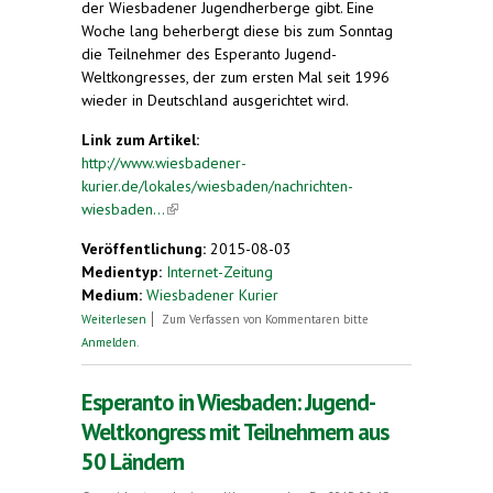
der Wiesbadener Jugendherberge gibt. Eine
Woche lang beherbergt diese bis zum Sonntag
die Teilnehmer des Esperanto Jugend-
Weltkongresses, der zum ersten Mal seit 1996
wieder in Deutschland ausgerichtet wird.
Link zum Artikel:
http://www.wiesbadener-
kurier.de/lokales/wiesbaden/nachrichten-
wiesbaden...
(link is external)
Veröffentlichung:
2015-08-03
Medientyp:
Internet-Zeitung
Medium:
Wiesbadener Kurier
über Esperanto-Weltkongress in Wiesbaden:
Weiterlesen
Zum Verfassen von Kommentaren bitte
Crashkurs für Jugendherbergsmitarbeiter
Anmelden
.
Esperanto in Wiesbaden: Jugend-
Weltkongress mit Teilnehmern aus
50 Ländern