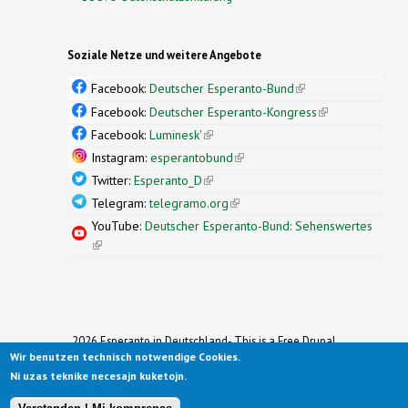
Soziale Netze und weitere Angebote
Facebook:
Deutscher Esperanto-Bund
(link is
external)
Facebook:
Deutscher Esperanto-Kongress
(link is
external)
Facebook:
Luminesk'
(link is external)
Instagram:
esperantobund
(link is external)
Twitter:
Esperanto_D
(link is external)
Telegram:
telegramo.org
(link is external)
YouTube:
Deutscher Esperanto-Bund: Sehenswertes
(link is external)
2026 Esperanto in Deutschland- This is a Free Drupal
Wir benutzen technisch notwendige Cookies.
Theme
Ported to Drupal for the Open Source Community by
Ni uzas teknike necesajn kuketojn.
Drupalizing
(link is external)
, a Project of
More than (just) Themes
(link is
.
Original design by
Simple Themes
.
(link is
external)