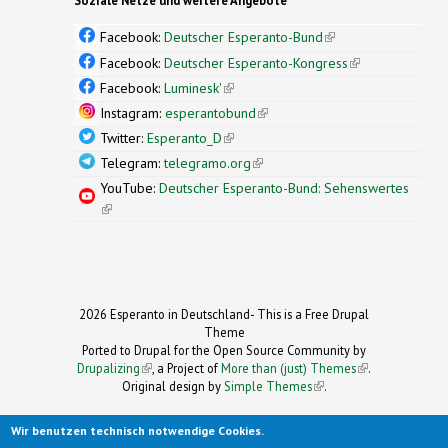
Soziale Netze und weitere Angebote
Facebook:
Deutscher Esperanto-Bund
(link is
external)
Facebook:
Deutscher Esperanto-Kongress
(link is
external)
Facebook:
Luminesk'
(link is external)
Instagram:
esperantobund
(link is external)
Twitter:
Esperanto_D
(link is external)
Telegram:
telegramo.org
(link is external)
YouTube:
Deutscher Esperanto-Bund: Sehenswertes
(link is external)
2026 Esperanto in Deutschland- This is a Free Drupal
Theme
Ported to Drupal for the Open Source Community by
Drupalizing
(link is external)
, a Project of
More than (just) Themes
(link is
.
Original design by
Simple Themes
.
(link is
external)
external)
Wir benutzen technisch notwendige Cookies.