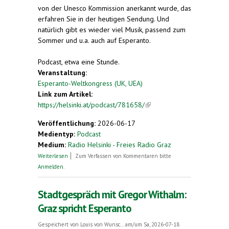
von der Unesco Kommission anerkannt wurde, das
erfahren Sie in der heutigen Sendung. Und
natürlich gibt es wieder viel Musik, passend zum
Sommer und u.a. auch auf Esperanto.
Podcast, etwa eine Stunde.
Veranstaltung:
Esperanto-Weltkongress (UK, UEA)
Link zum Artikel:
https://helsinki.at/podcast/781658/
(link is
external)
Veröffentlichung:
2026-06-17
Medientyp:
Podcast
Medium:
Radio Helsinki - Freies Radio Graz
über Vilja’s Querbeet mit sommerlicher Musik und
Weiterlesen
Zum Verfassen von Kommentaren bitte
Wissenswertem über Esperanto
Anmelden
.
Stadtgespräch mit Gregor Withalm:
Graz spricht Esperanto
Gespeichert von
Louis von Wunsc...
am/um Sa, 2026-07-18