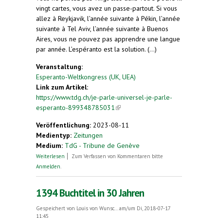
vingt cartes, vous avez un passe-partout. Si vous
allez à Reykjavik, l’année suivante à Pékin, l’année
suivante à Tel Aviv, l’année suivante à Buenos
Aires, vous ne pouvez pas apprendre une langue
par année. L’espéranto est la solution. (...)
Veranstaltung:
Esperanto-Weltkongress (UK, UEA)
Link zum Artikel:
https://www.tdg.ch/je-parle-universel-je-parle-
esperanto-899348785031
(link is external)
Veröffentlichung:
2023-08-11
Medientyp:
Zeitungen
Medium:
TdG - Tribune de Genève
über Je parle universel, je parle espéranto
Weiterlesen
Zum Verfassen von Kommentaren bitte
Anmelden
.
1394 Buchtitel in 30 Jahren
Gespeichert von
Louis von Wunsc...
am/um Di, 2018-07-17
11:45