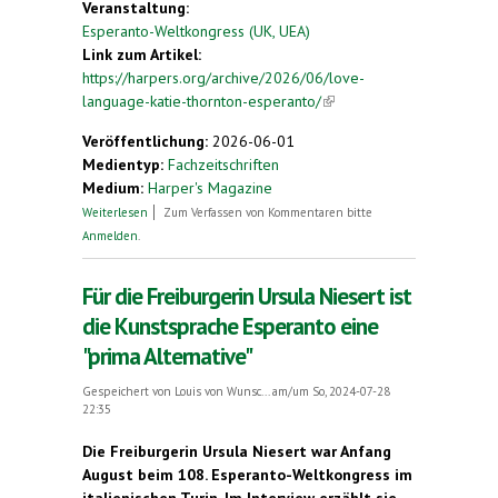
Veranstaltung:
Esperanto-Weltkongress (UK, UEA)
Link zum Artikel:
https://harpers.org/archive/2026/06/love-
language-katie-thornton-esperanto/
(link is
external)
Veröffentlichung:
2026-06-01
Medientyp:
Fachzeitschriften
Medium:
Harper's Magazine
über Love Language
Weiterlesen
Zum Verfassen von Kommentaren bitte
Anmelden
.
Für die Freiburgerin Ursula Niesert ist
die Kunstsprache Esperanto eine
"prima Alternative"
Gespeichert von
Louis von Wunsc...
am/um So, 2024-07-28
22:35
Die Freiburgerin Ursula Niesert war Anfang
August beim 108. Esperanto-Weltkongress im
italienischen Turin. Im Interview erzählt sie