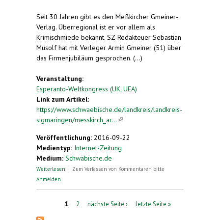
Seit 30 Jahren gibt es den Meßkircher Gmeiner-
Verlag. Überregional ist er vor allem als
Krimischmiede bekannt. SZ-Redakteuer Sebastian
Musolf hat mit Verleger Armin Gmeiner (51) über
das Firmenjubiläum gesprochen. (...)
Veranstaltung:
Esperanto-Weltkongress (UK, UEA)
Link zum Artikel:
https://www.schwaebische.de/landkreis/landkreis-
sigmaringen/messkirch_ar...
(link is external)
Veröffentlichung:
2016-09-22
Medientyp:
Internet-Zeitung
Medium:
Schwäbische.de
über 1394 Buchtitel in 30 Jahren
Weiterlesen
Zum Verfassen von Kommentaren bitte
Anmelden
.
Seiten
1
2
nächste Seite ›
letzte Seite »