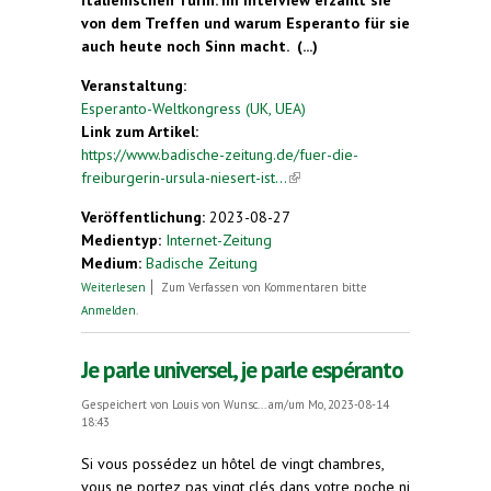
von dem Treffen und warum Esperanto für sie
auch heute noch Sinn macht. (...)
Veranstaltung:
Esperanto-Weltkongress (UK, UEA)
Link zum Artikel:
https://www.badische-zeitung.de/fuer-die-
freiburgerin-ursula-niesert-ist...
(link is external)
Veröffentlichung:
2023-08-27
Medientyp:
Internet-Zeitung
Medium:
Badische Zeitung
über Für die Freiburgerin Ursula Niesert ist die
Weiterlesen
Zum Verfassen von Kommentaren bitte
Kunstsprache Esperanto eine "prima Alternative"
Anmelden
.
Je parle universel, je parle espéranto
Gespeichert von
Louis von Wunsc...
am/um Mo, 2023-08-14
18:43
Si vous possédez un hôtel de vingt chambres,
vous ne portez pas vingt clés dans votre poche ni