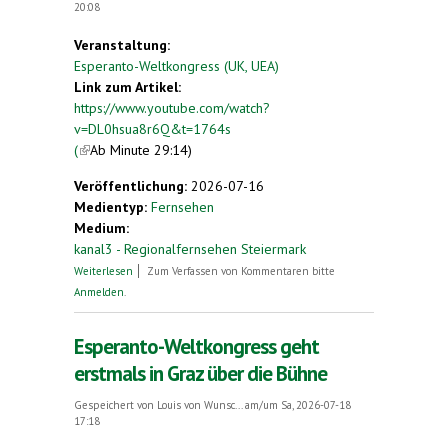
20:08
Veranstaltung:
Esperanto-Weltkongress (UK, UEA)
Link zum Artikel:
https://www.youtube.com/watch?
v=DL0hsua8r6Q&t=1764s
(
(link is external)
Ab Minute 29:14)
Veröffentlichung:
2026-07-16
Medientyp:
Fernsehen
Medium:
kanal3 - Regionalfernsehen Steiermark
über Stadtgespräch mit Gregor Withalm: Graz
Weiterlesen
Zum Verfassen von Kommentaren bitte
spricht Esperanto
Anmelden
.
Esperanto-Weltkongress geht
erstmals in Graz über die Bühne
Gespeichert von
Louis von Wunsc...
am/um Sa, 2026-07-18
17:18