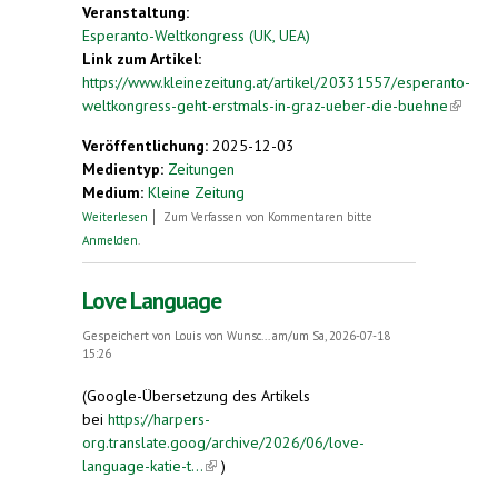
Veranstaltung:
Esperanto-Weltkongress (UK, UEA)
Link zum Artikel:
https://www.kleinezeitung.at/artikel/20331557/esperanto-
weltkongress-geht-erstmals-in-graz-ueber-die-buehne
(link is
externa
Veröffentlichung:
2025-12-03
Medientyp:
Zeitungen
Medium:
Kleine Zeitung
über Esperanto-Weltkongress geht erstmals in
Weiterlesen
Zum Verfassen von Kommentaren bitte
Graz über die Bühne
Anmelden
.
Love Language
Gespeichert von
Louis von Wunsc...
am/um Sa, 2026-07-18
15:26
(Google-Übersetzung des Artikels
bei
https://harpers-
org.translate.goog/archive/2026/06/love-
language-katie-t...
(link is external)
)