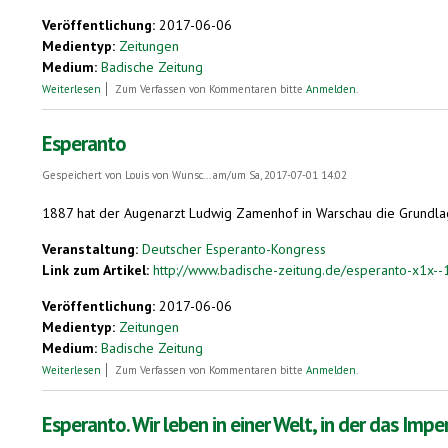
Veröffentlichung:
2017-06-06
Medientyp:
Zeitungen
Medium:
Badische Zeitung
über Künstlich geschaffene Sprache. Friedlich und europafreundlich wa
Weiterlesen
Zum Verfassen von Kommentaren bitte
Anmelden
.
Esperanto
Gespeichert von
Louis von Wunsc...
am/um Sa, 2017-07-01 14:02
1887 hat der Augenarzt Ludwig Zamenhof in Warschau die Grundlage
Veranstaltung:
Deutscher Esperanto-Kongress
Link zum Artikel:
http://www.badische-zeitung.de/esperanto-x1x-
Veröffentlichung:
2017-06-06
Medientyp:
Zeitungen
Medium:
Badische Zeitung
über Esperanto
Weiterlesen
Zum Verfassen von Kommentaren bitte
Anmelden
.
Esperanto. Wir leben in einer Welt, in der das Imp