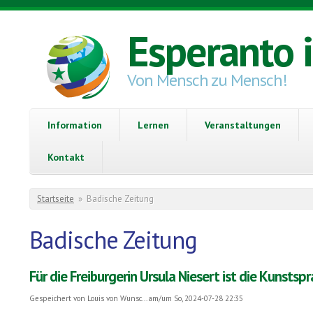
Direkt zum Inhalt
Esperanto 
Von Mensch zu Mensch!
Information
Lernen
Veranstaltungen
Kontakt
Sie sind hier
Startseite
»
Badische Zeitung
Badische Zeitung
Für die Freiburgerin Ursula Niesert ist die Kunstsp
Gespeichert von
Louis von Wunsc...
am/um So, 2024-07-28 22:35