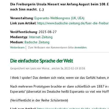
Die Freiburgerin Ursula Niesert war Anfang August beim 108. 
noch Sinn macht. (...)
Veranstaltung:
Esperanto-Weltkongress (UK, UEA)
Link zum Artikel:
https://www.badische-zeitung.de/fuer-die-freiburge
Veröffentlichung:
2023-08-27
Medientyp:
Internet-Zeitung
Medium:
Badische Zeitung
über Für die Freiburgerin Ursula Niesert ist die Kunstsprache Esperanto
Weiterlesen
Zum Verfassen von Kommentaren bitte
Anmelden
.
Die einfachste Sprache der Welt
Gespeichert von
Louis von Wunsc...
am/um Sa, 2022-02-19 10:58
I think I spider! Das denken sich viele, wenn sie das Gefühl haben, 
Nach mehreren Prototypen brachte er dann schließlich um 1887 in m
Esperanto" (übersetzt ins Deutsche heißt Esperanto so viel wie Hoffe
(Veröffentlicht in der Reihe
Schülertexte
)
Link zum Artikel:
https://www.badische-zeitung.de/die-einfachste-