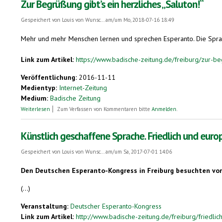
Zur Begrüßung gibt’s ein herzliches „Saluton!“
Gespeichert von
Louis von Wunsc...
am/um Mo, 2018-07-16 18:49
Mehr und mehr Menschen lernen und sprechen Esperanto. Die Sprache 
Link zum Artikel:
https://www.badische-zeitung.de/freiburg/zur-beg
Veröffentlichung:
2016-11-11
Medientyp:
Internet-Zeitung
Medium:
Badische Zeitung
über Zur Begrüßung gibt’s ein herzliches „Saluton!“
Weiterlesen
Zum Verfassen von Kommentaren bitte
Anmelden
.
Künstlich geschaffene Sprache. Friedlich und euro
Gespeichert von
Louis von Wunsc...
am/um Sa, 2017-07-01 14:06
Den Deutschen Esperanto-Kongress in Freiburg besuchten vor 
(...)
Veranstaltung:
Deutscher Esperanto-Kongress
Link zum Artikel:
http://www.badische-zeitung.de/freiburg/friedlic