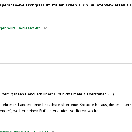
Esperanto-Weltkongress im italienischen Turin. Im Interview erzählt
rin-ursula-niesert-ist...
(link is external)
 eine "prima Alternative"
in dem ganzen Denglisch überhaupt nichts mehr zu verstehen. (...)
ehreren Ländern eine Broschüre über eine Sprache heraus, die er "Internat
nder), weil er seinen Ruf als Arzt nicht verlieren wollte.
sprache-der-welt--1989704...
(link is external)