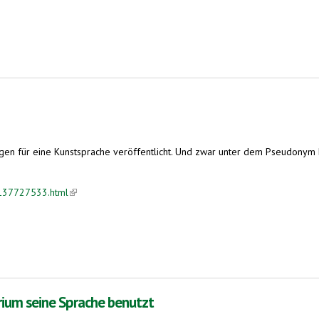
r der Esperanto-Kongress in Freiburg
n für eine Kunstsprache veröffentlicht. Und zwar unter dem Pseudonym Do
-137727533.html
(link is external)
erium seine Sprache benutzt