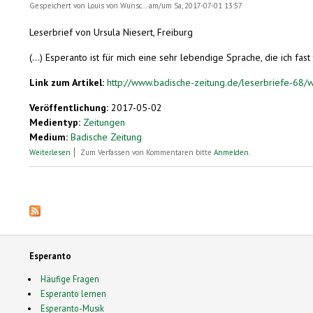
Gespeichert von
Louis von Wunsc...
am/um Sa, 2017-07-01 13:57
Leserbrief von Ursula Niesert, Freiburg
(...) Esperanto ist für mich eine sehr lebendige Sprache, die ich fast
Link zum Artikel:
http://www.badische-zeitung.de/leserbriefe-68/wi
Veröffentlichung:
2017-05-02
Medientyp:
Zeitungen
Medium:
Badische Zeitung
über Esperanto. Wir leben in einer Welt, in der das Imperium seine Sp
Weiterlesen
Zum Verfassen von Kommentaren bitte
Anmelden
.
Seiten
Esperanto
Häufige Fragen
Esperanto lernen
Esperanto-Musik