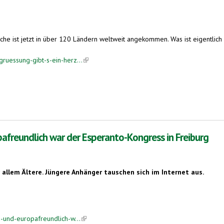
ist jetzt in über 120 Ländern weltweit angekommen. Was ist eigentlich so 
ruessung-gibt-s-ein-herz...
(link is external)
pafreundlich war der Esperanto-Kongress in Freiburg
allem Ältere. Jüngere Anhänger tauschen sich im Internet aus.
h-und-europafreundlich-w...
(link is external)