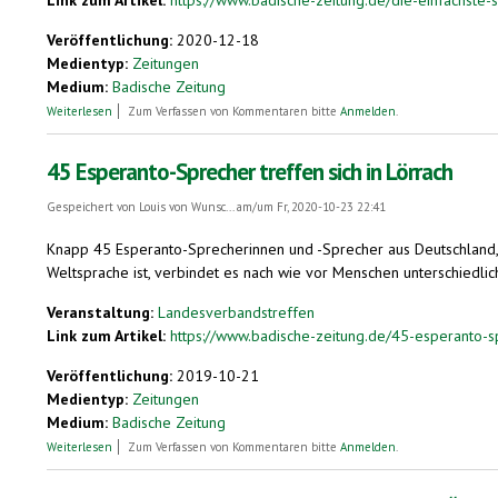
Veröffentlichung:
2020-12-18
Medientyp:
Zeitungen
Medium:
Badische Zeitung
über Die einfachste Sprache der Welt
Weiterlesen
Zum Verfassen von Kommentaren bitte
Anmelden
.
45 Esperanto-Sprecher treffen sich in Lörrach
Gespeichert von
Louis von Wunsc...
am/um Fr, 2020-10-23 22:41
Knapp 45 Esperanto-Sprecherinnen und -Sprecher aus Deutschland,
Weltsprache ist, verbindet es nach wie vor Menschen unterschiedlic
Veranstaltung:
Landesverbandstreffen
Link zum Artikel:
https://www.badische-zeitung.de/45-esperanto-spr
Veröffentlichung:
2019-10-21
Medientyp:
Zeitungen
Medium:
Badische Zeitung
über 45 Esperanto-Sprecher treffen sich in Lörrach
Weiterlesen
Zum Verfassen von Kommentaren bitte
Anmelden
.