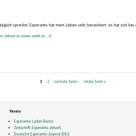
 täglich spreche. Esperanto hat mein Leben sehr bereichert; es hat sich bei mi
r-leben-in-einer-welt-in...
(link is external)
rache benutzt
1
2
nächste Seite ›
letzte Seite »
Verein
Esperanto-Laden Berlin
Zeitschrift: Esperanto aktuell
Deutsche Esperanto-Jugend (DEJ)