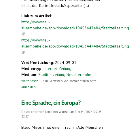
Inhalt der Karte Deutsch/Esperanto: (...)
Link zum Artikel:
https://www.neu-
allermoehe.de/app/download/10453447484/Stadtteilzeitung+
(link is external)
https://www.neu-
allermoehe.de/app/download/10453447484/Stadtteilzeitung+
(link is external)
Veröffentlichung:
2024-09-01
Medientyp:
Internet-Zeitung
Medium:
Stadtteilzeitung Neuallermöhe
über Sprachen in Neuallermöhe
Weiterlesen
Zum Verfassen von Kommentaren bitte
Anmelden
.
Eine Sprache, ein Europa?
Gespeichert von
Louis von Wunsc...
am/um Mi, 2024-09-25
22:27
Etsuo Miyoshi hat einen Traum: »Alle Menschen