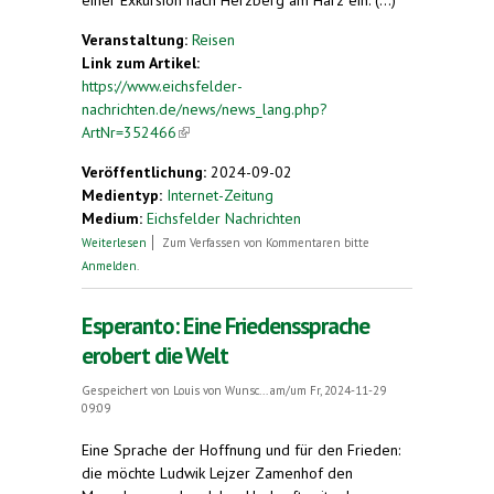
Veranstaltung:
Reisen
Link zum Artikel:
https://www.eichsfelder-
nachrichten.de/news/news_lang.php?
ArtNr=352466
(link is external)
Veröffentlichung:
2024-09-02
Medientyp:
Internet-Zeitung
Medium:
Eichsfelder Nachrichten
über Exkursion nach Herzberg am Harz
Weiterlesen
Zum Verfassen von Kommentaren bitte
Anmelden
.
Esperanto: Eine Friedenssprache
erobert die Welt
Gespeichert von
Louis von Wunsc...
am/um Fr, 2024-11-29
09:09
Eine Sprache der Hoffnung und für den Frieden:
die möchte Ludwik Lejzer Zamenhof den