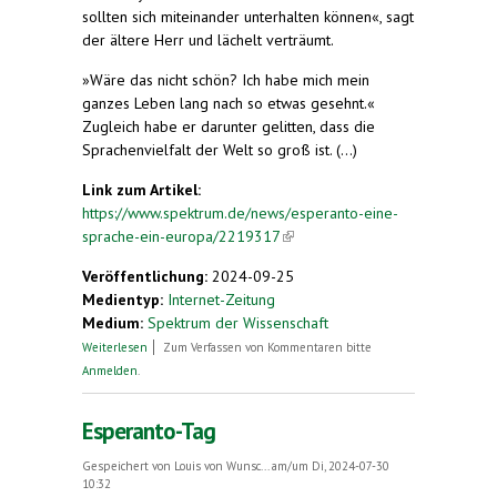
sollten sich miteinander unterhalten können«, sagt
der ältere Herr und lächelt verträumt.
»Wäre das nicht schön? Ich habe mich mein
ganzes Leben lang nach so etwas gesehnt.«
Zugleich habe er darunter gelitten, dass die
Sprachenvielfalt der Welt so groß ist. (...)
Link zum Artikel:
https://www.spektrum.de/news/esperanto-eine-
sprache-ein-europa/2219317
(link is external)
Veröffentlichung:
2024-09-25
Medientyp:
Internet-Zeitung
Medium:
Spektrum der Wissenschaft
über Eine Sprache, ein Europa?
Weiterlesen
Zum Verfassen von Kommentaren bitte
Anmelden
.
Esperanto-Tag
Gespeichert von
Louis von Wunsc...
am/um Di, 2024-07-30
10:32