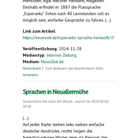
Menschen, egal welcher Herkunft, mitgeben.
Deshalb erfindet er 1887 die Plansprache
„Esperanto“. Schon nach 40 Lernstunden soll es
möglich sein, einfache Gespräche zu führen. (...)
Link zum Artikel:
https://neuezeit.at/esperanto-sprache-herkunft/
(link is
external)
Veröffentlichung:
2024-11-28
Medientyp:
Internet-Zeitung
Medium:
NeueZeit.de
über Esperanto: Eine Friedenssprache erobert die
Weiterlesen
Zum Verfassen von Kommentaren bitte
Welt
Anmelden
.
Sprachen in Neuallermöhe
Gespeichert von
Louis von Wunsc...
am/um So, 2024-10-06
10:18
(...)
Auf jeder Karte stehen links sieben einfache
deutsche Ausdrücke, rechts liegen die
fremdsprachigen Wörter. Hier als Beispiel der