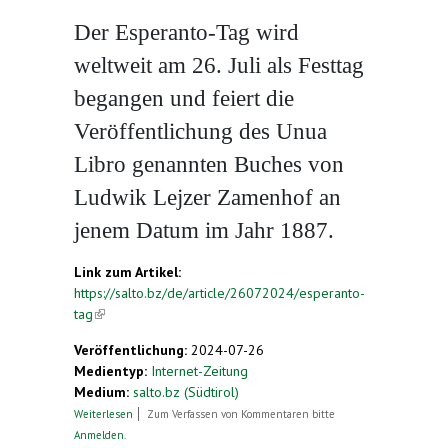
Der Esperanto-Tag wird
weltweit am 26. Juli als Festtag
begangen und feiert die
Veröffentlichung des Unua
Libro genannten Buches von
Ludwik Lejzer Zamenhof an
jenem Datum im Jahr 1887.
Link zum Artikel:
https://salto.bz/de/article/26072024/esperanto-
tag
(link is external)
Veröffentlichung:
2024-07-26
Medientyp:
Internet-Zeitung
Medium:
salto.bz (Südtirol)
über Esperanto-Tag
Weiterlesen
Zum Verfassen von Kommentaren bitte
Anmelden
.