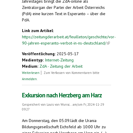
Jahrestages bringt die ZdA-online als
Zentralorgan der Partei der Arbeit Österreichs
(PdA) eine kurzen Text in Esperanto – über die
PdA.
Link zum Artikel:
https://zeitungderarbeit.at/feuilleton/geschichte/vor-
90-jahren-esperanto-verbot-in-ns-deutschland/
(link is
external)
Veröffentlichung:
2025-05-17
Medientyp:
Internet-Zeitung
Medium:
ZdA - Zeitung der Arbeit
über Vor 90 Jahren: Esperanto-Verbot in NS-
Weiterlesen
Zum Verfassen von Kommentaren bitte
Deutschland
Anmelden
.
Exkursion nach Herzberg am Harz
Gespeichert von
Louis von Wunsc...
am/um Fr, 2024-11-29
09:27
Am Donnerstag, den 05.09.lädt die Urania
Bildungsgesellschaft Eichsfeld ab 10:00 Uhr zu
einer Exkursion nach Herzberg am Harz ein. (...)