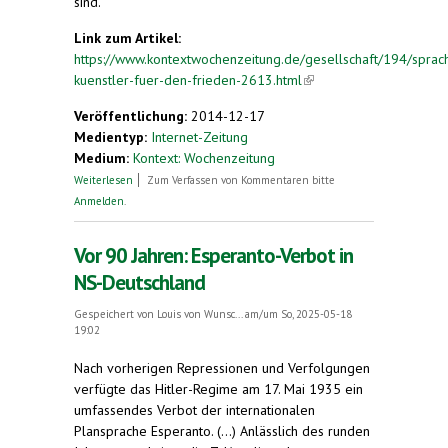
sind.
Link zum Artikel:
https://www.kontextwochenzeitung.de/gesellschaft/194/sprac
kuenstler-fuer-den-frieden-2613.html
(link is
external)
Veröffentlichung:
2014-12-17
Medientyp:
Internet-Zeitung
Medium:
Kontext: Wochenzeitung
über Sprach-Künstler für den Frieden
Weiterlesen
Zum Verfassen von Kommentaren bitte
Anmelden
.
Vor 90 Jahren: Esperanto-Verbot in
NS-Deutschland
Gespeichert von
Louis von Wunsc...
am/um So, 2025-05-18
19:02
Nach vorherigen Repressionen und Verfolgungen
verfügte das Hitler-Regime am 17. Mai 1935 ein
umfassendes Verbot der internationalen
Plansprache Esperanto. (...) Anlässlich des runden