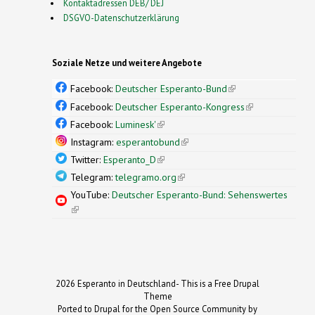
Kontaktadressen DEB/ DEJ
DSGVO-Datenschutzerklärung
Soziale Netze und weitere Angebote
Facebook:
Deutscher Esperanto-Bund
(link is
external)
Facebook:
Deutscher Esperanto-Kongress
(link is
external)
Facebook:
Luminesk'
(link is external)
Instagram:
esperantobund
(link is external)
Twitter:
Esperanto_D
(link is external)
Telegram:
telegramo.org
(link is external)
YouTube:
Deutscher Esperanto-Bund: Sehenswertes
(link is external)
2026 Esperanto in Deutschland- This is a Free Drupal
Theme
Ported to Drupal for the Open Source Community by