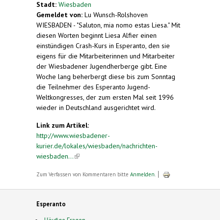
Stadt:
Wiesbaden
Gemeldet von:
Lu Wunsch-Rolshoven
WIESBADEN - "Saluton, mia nomo estas Liesa." Mit
diesen Worten beginnt Liesa Alfier einen
einstündigen Crash-Kurs in Esperanto, den sie
eigens für die Mitarbeiterinnen und Mitarbeiter
der Wiesbadener Jugendherberge gibt. Eine
Woche lang beherbergt diese bis zum Sonntag
die Teilnehmer des Esperanto Jugend-
Weltkongresses, der zum ersten Mal seit 1996
wieder in Deutschland ausgerichtet wird.
Link zum Artikel:
http://www.wiesbadener-
kurier.de/lokales/wiesbaden/nachrichten-
wiesbaden...
(link is external)
Zum Verfassen von Kommentaren bitte
Anmelden
.
Esperanto
Häufige Fragen