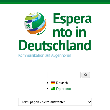
Direkt zum Inhalt
Espera
nto in
Deutschland
Kommunikation auf Augenhöhe!
Suchformular
Suche
Deutsch
Esperanto