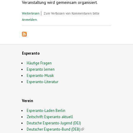
Veranstaltung wird gemeinsam organisiert.
über Über 500 Teilnehmer/innen aus 35 Ländern
Weiterlesen
Zum Verfassen von Kommentaren bitte
beim Europäischen Esperanto-Kongress in
Anmelden
.
Straßburg. Mi. 8. bis So. 12. Mai 2024
Esperanto
Häufige Fragen
Esperanto lernen
Esperanto-Musik
Esperanto-Literatur
Verein
Esperanto-Laden Berlin
Zeitschrift: Esperanto aktuell
Deutsche Esperanto-Jugend (DEJ)
Deutscher Esperanto-Bund (DEB)
(link is external)