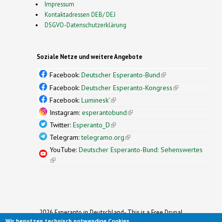
Impressum
Kontaktadressen DEB/ DEJ
DSGVO-Datenschutzerklärung
Soziale Netze und weitere Angebote
Facebook:
Deutscher Esperanto-Bund
(link is
external)
Facebook:
Deutscher Esperanto-Kongress
(link is
external)
Facebook:
Luminesk'
(link is external)
Instagram:
esperantobund
(link is external)
Twitter:
Esperanto_D
(link is external)
Telegram:
telegramo.org
(link is external)
YouTube:
Deutscher Esperanto-Bund: Sehenswertes
(link is external)
2026 Esperanto in Deutschland- This is a Free Drupal
Wir benutzen technisch notwendige Cookies.
Theme