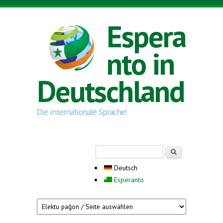
Direkt zum Inhalt
Espera
nto in
Deutschland
Die internationale Sprache!
Suchformular
Suche
Deutsch
Esperanto