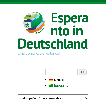
Direkt zum Inhalt
Espera
nto in
Deutschland
Eine Sprache, die verbindet!
Suchformular
Suche
Deutsch
Esperanto