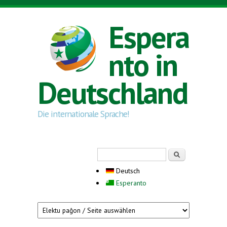
Direkt zum Inhalt
Espera
nto in
Deutschland
Die internationale Sprache!
Suchformular
Suche
Deutsch
Esperanto