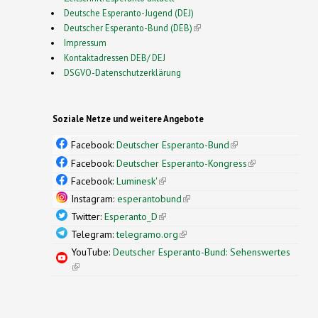
Deutsche Esperanto-Jugend (DEJ)
Deutscher Esperanto-Bund (DEB)
(link is external)
Impressum
Kontaktadressen DEB/ DEJ
DSGVO-Datenschutzerklärung
Soziale Netze und weitere Angebote
Facebook:
Deutscher Esperanto-Bund
(link is
external)
Facebook:
Deutscher Esperanto-Kongress
(link is
external)
Facebook:
Luminesk'
(link is external)
Instagram:
esperantobund
(link is external)
Twitter:
Esperanto_D
(link is external)
Telegram:
telegramo.org
(link is external)
YouTube:
Deutscher Esperanto-Bund: Sehenswertes
(link is external)