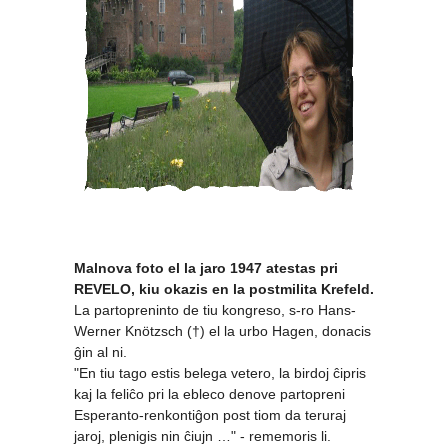
Malnova foto el la jaro 1947 atestas pri
REVELO, kiu okazis en la postmilita Krefeld.
La partopreninto de tiu kongreso, s-ro Hans-
Werner Knötzsch (†) el la urbo Hagen, donacis
ĝin al ni.
"En tiu tago estis belega vetero, la birdoj ĉipris
kaj la feliĉo pri la ebleco denove partopreni
Esperanto-renkontiĝon post tiom da teruraj
jaroj, plenigis nin ĉiujn …"
- rememoris li.