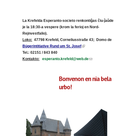
La Krefelda Esperanto-societo
renkontiĝas ĉiu-ĵaŭde
je la 18:30-a vespere (krom la ferioj en Nord-
Rejnvestfalio).
Loko:
47798 Krefeld, Corneliusstraße 43; Domo de
(link is external)
Bügerintitiative Rund um St. Josef
Tel.: 02151 / 843 840
(link sends e-
Kontakto:
esperanto.krefeld@web.de
mail)
Bonvenon en nia bela
urbo!