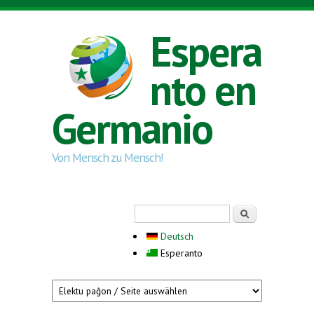
Skip to main content
Espera
nto en
Germanio
Von Mensch zu Mensch!
Search form
Serĉi
Deutsch
Esperanto