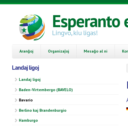
Skip to main content
Esperanto 
Lingvo, kiu ligas!
Aranĝoj
Organizaĵoj
Mesaĝo al ni
Ko
Landaj ligoj
Landaj ligoj
Baden-Virtembergo (BAVELO)
Bavario
Berlino kaj Brandenburgio
Hamburgo