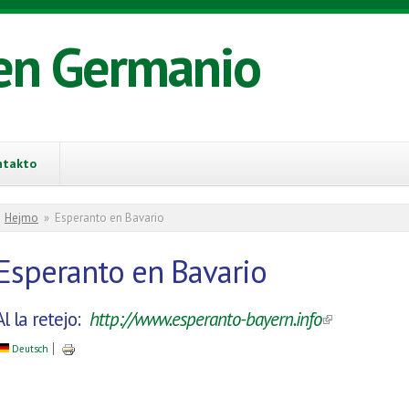
en Germanio
ntakto
You are here
Hejmo
»
Esperanto en Bavario
Esperanto en Bavario
Al la retejo:
http://www.esperanto-bayern.info
(link is exter
Deutsch