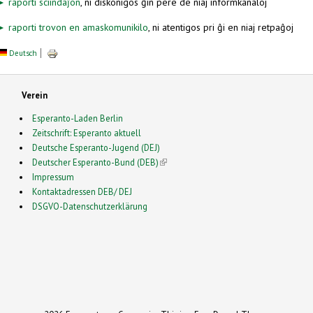
► raporti sciindaĵon
, ni diskonigos ĝin pere de niaj informkanaloj
► raporti trovon en amaskomunikilo
, ni atentigos pri ĝi en niaj retpaĝoj
Deutsch
Verein
Esperanto-Laden Berlin
Zeitschrift: Esperanto aktuell
Deutsche Esperanto-Jugend (DEJ)
Deutscher Esperanto-Bund (DEB)
(link is external)
Impressum
Kontaktadressen DEB/ DEJ
DSGVO-Datenschutzerklärung