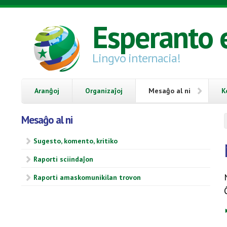
Skip to main content
Esperanto 
Lingvo internacia!
Aranĝoj
Organizaĵoj
Mesaĝo al ni
K
Mesaĝo al ni
Sugesto, komento, kritiko
Raporti sciindaĵon
Raporti amaskomunikilan trovon