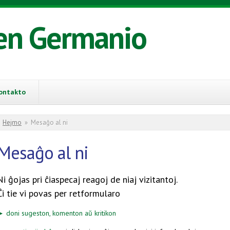
en Germanio
ontakto
You are here
Hejmo
»
Mesaĝo al ni
Mesaĝo al ni
Ni ĝojas pri ĉiaspecaj reagoj de niaj vizitantoj.
Ĉi tie vi povas per retformularo
► doni sugeston, komenton aŭ kritikon