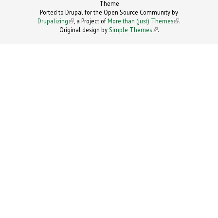
Theme
Ported to Drupal for the Open Source Community by
Drupalizing
(link is external)
, a Project of
More than (just) Themes
(link is
.
Original design by
Simple Themes
.
(link is
external)
external)