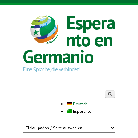
Skip to main content
Espera
nto en
Germanio
Eine Sprache, die verbindet!
Search form
Serĉi
Deutsch
Esperanto