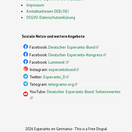
Impressum
Kontaktadressen DEB/ DEJ
DSGVO-Datenschutzerklärung
Soziale Netze und weitere Angebote
Facebook:
Deutscher Esperanto-Bund
(link is
external)
Facebook:
Deutscher Esperanto-Kongress
(link is
external)
Facebook:
Luminesk'
(link is external)
Instagram:
esperantobund
(link is external)
Twitter:
Esperanto_D
(link is external)
Telegram:
telegramo.org
(link is external)
YouTube:
Deutscher Esperanto-Bund: Sehenswertes
(link is external)
2026 Esperanto en Germanio- This is a Free Drupal