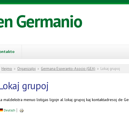
en Germanio
ontakto
You are here
Hejmo
»
Organizaĵoj
»
Germana Esperanto-Asocio (GEA)
»
Lokaj grupoj
Lokaj grupoj
La maldekstra menuo listigas ligojn al lokaj grupoj kaj kontaktadresoj de 
Deutsch