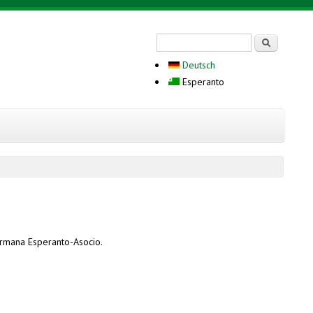
Search form
Serĉi
Deutsch
Esperanto
Germana Esperanto-Asocio.