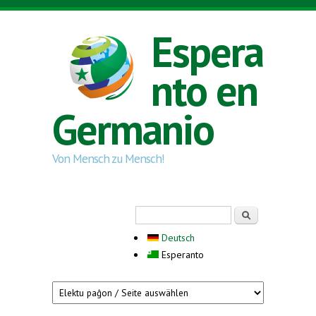
Skip to main content
Espera
nto en
Germanio
Von Mensch zu Mensch!
Search form
Serĉi
Deutsch
Esperanto