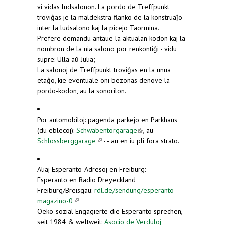
vi vidas ludsalonon. La pordo de Treffpunkt
troviĝas je la maldekstra flanko de la konstruaĵo
inter la ludsalono kaj la picejo Taormina.
Prefere demandu antaue la aktualan kodon kaj la
nombron de la nia salono por renkontiĝi - vidu
supre: Ulla aŭ Julia;
La salonoj de Treffpunkt troviĝas en la unua
etaĝo, kie eventuale oni bezonas denove la
pordo-kodon, au la sonorilon.
Por automobiloj: pagenda parkejo en Parkhaus
(du eblecoj):
Schwabentorgarage
(link is external)
, au
Schlossberggarage
(link is external)
- - au en iu pli fora strato.
Aliaj Esperanto-Adresoj en Freiburg:
Esperanto en Radio Dreyeckland
Freiburg/Breisgau:
rdl.de/sendung/esperanto-
magazino-0
(link is external)
Oeko-sozial Engagierte die Esperanto sprechen,
seit 1984 & weltweit:
Asocio de Verduloj