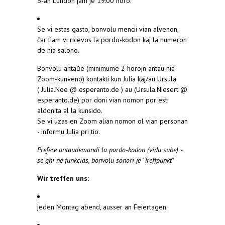
5-an Lundon jam je 19:00 horo.
Se vi estas gasto, bonvolu mencii vian alvenon,
ĉar tiam vi ricevos la pordo-kodon kaj la numeron
de nia salono.
Bonvolu antaŭe (minimume 2 horojn antau nia
Zoom-kunveno) kontakti kun Julia kaj/au Ursula
( Julia.Noe @ esperanto.de ) au (Ursula.Niesert @
esperanto.de) por doni vian nomon por esti
aldonita al la kunsido.
Se vi uzas en Zoom alian nomon ol vian personan
- informu Julia pri tio.
Prefere antaudemandi la pordo-kodon (vidu sube) -
se ghi ne funkcias, bonvolu sonori je "Treffpunkt"
Wir treffen uns:
jeden Montag abend, ausser an Feiertagen: