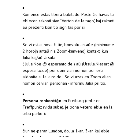
Komence estas libera babilado. Poste ĉiu havas la
eblecon rakonti sian "Vorton de la tago", kaj rakonti
aŭ prezenti kion tio signifas por si.
Se vi estas nova ĉi tie, bonvolu antaŭe (minimume
2 horojn antaŭ nia Zoom-kunveno) kontakti kun
Julia kaj/aŭ Ursula
( Julia.Noe @ esperanto.de ) aŭ (Ursula.Niesert @
esperanto.de) por doni vian nomon por esti
aldonita al la kunsido. Se vi uzas en Zoom alian
nomon ol vian personan - informu Julia pri tio.
Persona renkontiĝo
en Freiburg (eble en
Treffpunkt (vidu sube), je bona vetero eble en la
urba parko ):
ĉiun ne-paran Lundon, do, la 1-an, 3-an kaj eble