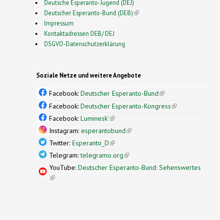
Deutsche Esperanto-Jugend (DEJ)
Deutscher Esperanto-Bund (DEB)
(link is external)
Impressum
Kontaktadressen DEB/ DEJ
DSGVO-Datenschutzerklärung
Soziale Netze und weitere Angebote
Facebook:
Deutscher Esperanto-Bund
(link is
external)
Facebook:
Deutscher Esperanto-Kongress
(link is
external)
Facebook:
Luminesk'
(link is external)
Instagram:
esperantobund
(link is external)
Twitter:
Esperanto_D
(link is external)
Telegram:
telegramo.org
(link is external)
YouTube:
Deutscher Esperanto-Bund: Sehenswertes
(link is external)