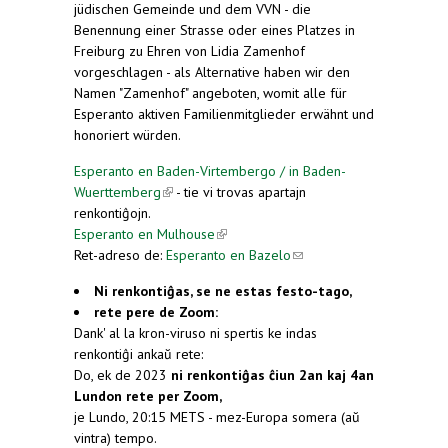
jüdischen Gemeinde und dem VVN - die
Benennung einer Strasse oder eines Platzes in
Freiburg zu Ehren von Lidia Zamenhof
vorgeschlagen - als Alternative haben wir den
Namen "Zamenhof" angeboten, womit alle für
Esperanto aktiven Familienmitglieder erwähnt und
honoriert würden.
Esperanto en Baden-Virtembergo / in Baden-
Wuerttemberg
(link is external)
- tie vi trovas apartajn
renkontiĝojn.
Esperanto en Mulhouse
(link is external)
Ret-adreso de:
Esperanto en Bazelo
(link sends e-
mail)
Ni renkontiĝas, se ne estas festo-tago,
rete pere de Zoom:
Dank' al la kron-viruso ni spertis ke indas
renkontiĝi ankaŭ rete:
Do, ek de 2023
ni renkontiĝas ĉiun 2an kaj 4an
Lundon rete per Zoom,
je Lundo, 20:15 METS - mez-Europa somera (aŭ
vintra) tempo.