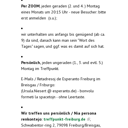
Per ZOOM
, jeden geraden (2. und 4. ) Montag
eines Monats um 20:15 Uhr - neue Besucher: bitte
erst anmelden (s.u.);
wir unterhalten uns anfangs bis genügend (ab ca.
9) da sind, danach kann man sein "Wort des
Tages" sagen, und ggf. was es damit auf sich hat.
Persönlich,
jeden ungeraden (1., 3. und evtl. 5.)
Montag im Treffpunkt.
E-Mails / Retadresoj de Esperanto Freiburg im
Breisgau / Friburgo:
(Ursula.Niesert @ esperanto.de) - bonvolu
formeti la spacetojn - ohne Leertaste.
Wir treffen uns persönlich / Nia persona
renkontejo:
treffpunkt-freiburg.de
(link is
,
Schwabentor-ring 2, 79098 Freiburg/Breisgau,
external)