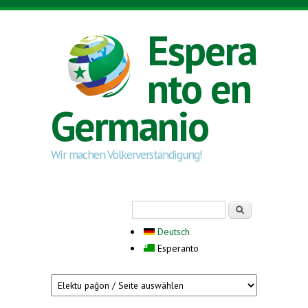
Skip to main content
Espera
nto en
Germanio
Wir machen Völkerverständigung!
Search form
Serĉi
Deutsch
Esperanto