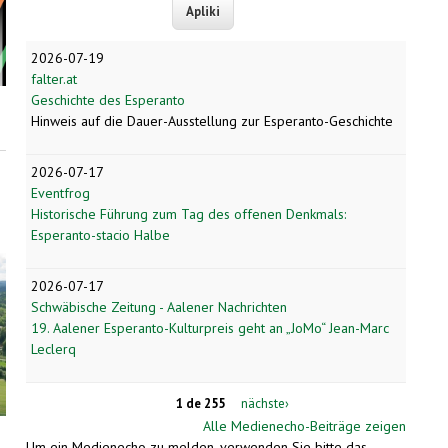
2026-07-19
falter.at
Geschichte des Esperanto
Hinweis auf die Dauer-Ausstellung zur Esperanto-Geschichte
2026-07-17
Eventfrog
Historische Führung zum Tag des offenen Denkmals:
Esperanto-stacio Halbe
2026-07-17
Schwäbische Zeitung - Aalener Nachrichten
19. Aalener Esperanto-Kulturpreis geht an „JoMo“ Jean-Marc
Leclerq
1 de 255
nächste›
Alle Medienecho-Beiträge zeigen
Um ein Medienecho zu melden, verwenden Sie bitte das