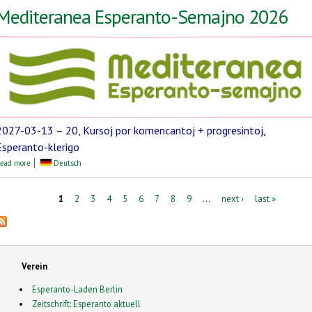
Mediteranea Esperanto-Semajno 2026
2027-03-13 – 20, Kursoj por komencantoj + progresintoj,
Esperanto-klerigo
about Mediteranea Esperanto-Semajno 2026
ead more
Deutsch
Pages
1
2
3
4
5
6
7
8
9
…
next ›
last »
Verein
Esperanto-Laden Berlin
Zeitschrift: Esperanto aktuell