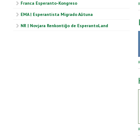
Franca Esperanto-Kongreso
R
EMA | Esperantista Migrado Aŭtuna
NR | Novjara Renkontiĝo de EsperantoLand
R
R