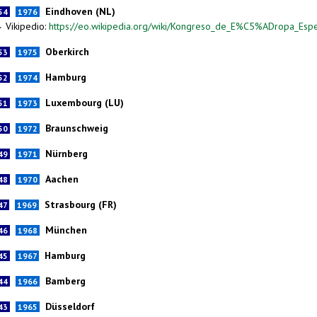
Eindhoven (NL)
54
1976
Vikipedio:
https://eo.wikipedia.org/wiki/Kongreso_de_E%C5%ADropa_Esp
►
Oberkirch
53
1975
Hamburg
52
1974
Luxembourg (LU)
51
1973
Braunschweig
50
1972
Nürnberg
49
1971
Aachen
48
1970
Strasbourg (FR)
47
1969
München
46
1968
Hamburg
45
1967
Bamberg
44
1966
Düsseldorf
43
1965