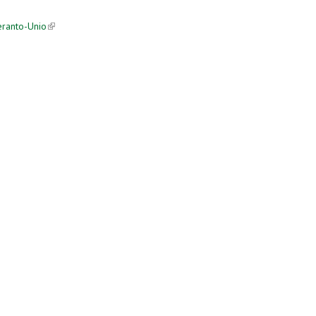
eranto-Unio
(link is external)