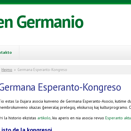
en Germanio
ntakto
You are here
Hejmo
»
Germana Esperanto-Kongreso
Germana Esperanto-Kongreso
Tio estas la ĉiujara asocia kunveno de Germana Esperanto-Asocio, kutime d
membrokunveno okazas ĝeneralaj prelegoj, ekskursoj kaj kulturprogramo. 
ri la historio ekzistas
artikolo
, kiu aperis en nia asocia revuo
Esperanto aktu
Listo de la kongresoj