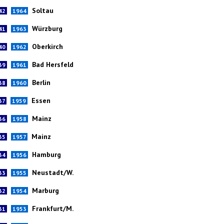
Soltau
42
1964
Würzburg
41
1963
Oberkirch
40
1962
Bad Hersfeld
39
1961
Berlin
38
1960
Essen
37
1959
Mainz
36
1958
Mainz
35
1957
Hamburg
34
1956
Neustadt/W.
33
1955
Marburg
32
1954
Frankfurt/M.
31
1953