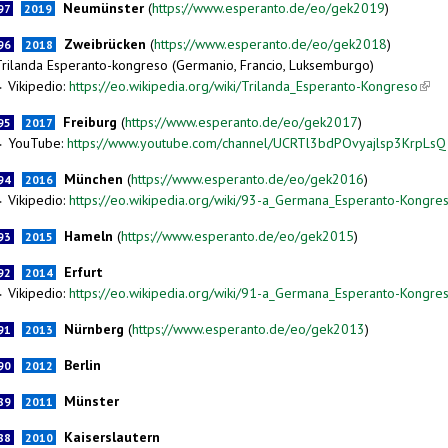
Neumünster
(
https://www.esperanto.de/eo/gek2019
)
97
2019
Zweibrücken
(
https://www.esperanto.de/eo/gek2018
)
96
2018
Trilanda Esperanto-kongreso (Germanio, Francio, Luksemburgo)
Vikipedio:
https://eo.wikipedia.org/wiki/Trilanda_Esperanto-Kongreso
(link
►
Freiburg
(
https://www.esperanto.de/eo/gek2017
)
95
2017
YouTube:
https://www.youtube.com/channel/UCRTl3bdPOvyajlsp3KrpLsQ
►
München
(
https://www.esperanto.de/eo/gek2016
)
94
2016
Vikipedio:
https://eo.wikipedia.org/wiki/93-a_Germana_Esperanto-Kongre
►
Hameln
(
https://www.esperanto.de/eo/gek2015
)
93
2015
Erfurt
92
2014
Vikipedio:
https://eo.wikipedia.org/wiki/91-a_Germana_Esperanto-Kongre
►
Nürnberg
(
https://www.esperanto.de/eo/gek2013
)
91
2013
Berlin
90
2012
Münster
89
2011
Kaiserslautern
88
2010