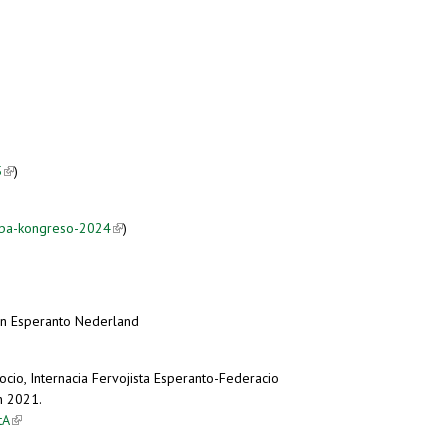
k is external)
5
(link is external)
)
ropa-kongreso-2024
(link is external)
)
un Esperanto Nederland
io, Internacia Fervojista Esperanto-Federacio
n 2021.
tA
(link is external)