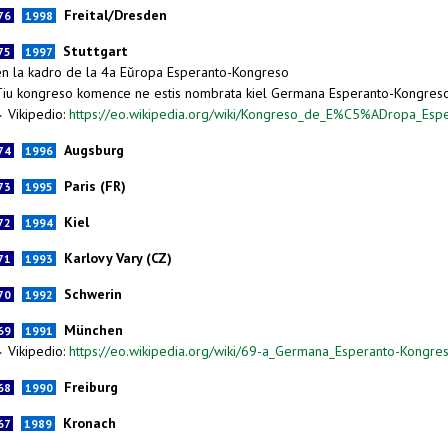
Freital/Dresden
76
1998
Stuttgart
75
1997
en la kadro de la 4a Eŭropa Esperanto-Kongreso
Tiu kongreso komence ne estis nombrata kiel Germana Esperanto-Kongreso. 
Vikipedio:
https://eo.wikipedia.org/wiki/Kongreso_de_E%C5%ADropa_Esp
►
Augsburg
74
1996
Paris (FR)
73
1995
Kiel
72
1994
Karlovy Vary (CZ)
71
1993
Schwerin
70
1992
München
69
1991
Vikipedio:
https://eo.wikipedia.org/wiki/69-a_Germana_Esperanto-Kongre
►
Freiburg
68
1990
Kronach
67
1989