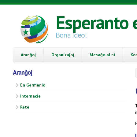
Skip to main content
Esperanto 
Bona ideo!
Aranĝoj
Organizaĵoj
Mesaĝo al ni
Ko
Aranĝoj
En Germanio
Internacie
Rete
P