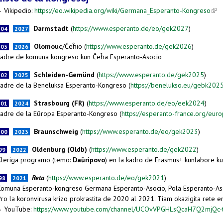
Vikipedio:
https://eo.wikipedia.org/wiki/Germana_Esperanto-Kongreso
(lin
►
Darmstadt
(
https://www.esperanto.de/eo/gek2027
)
104
2027
Olomouc
/Ĉeĥio
(
https://www.esperanto.de/gek2026
)
103
2026
kadre de komuna kongreso kun Ĉeĥa Esperanto-Asocio
Schleiden-Gemünd
(
https://www.esperanto.de/gek2025
)
102
2025
kadre de la Beneluksa Esperanto-Kongreso (
https://benelukso.eu/gebk202
Strasbourg (FR)
(
https://www.esperanto.de/eo/eek2024
)
101
2024
kadre de la Eŭropa Esperanto-Kongreso (
https://esperanto-france.org/eu
Braunschweig
(
https://www.esperanto.de/eo/gek2023
)
100
2023
Oldenburg (Oldb)
(
https://www.esperanto.de/gek2022
)
99
2022
Kleriga programo (temo:
Daŭripovo
) en la kadro de Erasmus+ kunlabore k
Reta
(
https://www.esperanto.de/eo/gek2021
)
98
2021
Komuna Esperanto-kongreso Germana Esperanto-Asocio, Pola Esperanto-Asoc
Pro la koronvirusa krizo prokrastita de 2020 al 2021. Tiam okazigita rete e
YouTube:
https://www.youtube.com/channel/UCOvVPGHLsQcaH7Q2mjQc-
►