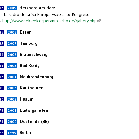
Herzberg
am Harz
87
2009
en la kadro de la 8a Eŭropa Esperanto-Kongreso
http://www.gek-eek.esperanto-urbo.de/gallery.php
(link is external)
►
Essen
86
2008
Hamburg
85
2007
Braunschweig
84
2006
Bad König
83
2005
Neubrandenburg
82
2004
Kaufbeuren
81
2003
Husum
80
2002
Ludwigshafen
79
2001
Oostende (BE)
78
2000
Berlin
77
1999