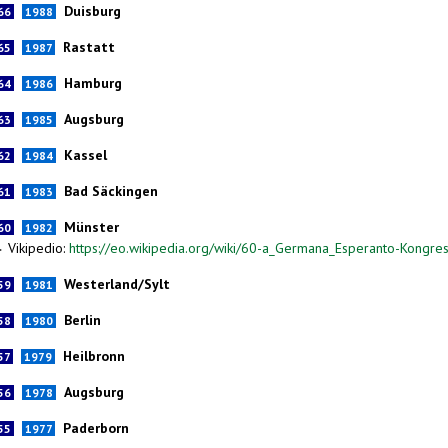
Duisburg
66
1988
Rastatt
65
1987
Hamburg
64
1986
Augsburg
63
1985
Kassel
62
1984
Bad Säckingen
61
1983
Münster
60
1982
Vikipedio:
https://eo.wikipedia.org/wiki/60-a_Germana_Esperanto-Kongre
►
Westerland/Sylt
59
1981
Berlin
58
1980
Heilbronn
57
1979
Augsburg
56
1978
Paderborn
55
1977