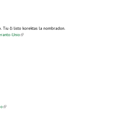
Tiu ĉi listo korektas la nombradon.
eranto-Unio
(link is external)
so
(link is external)