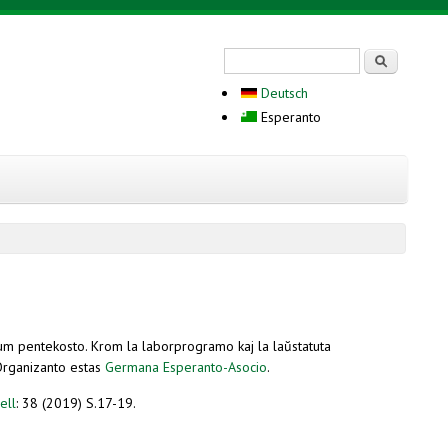
Search form
Serĉi
Deutsch
Esperanto
um pentekosto. Krom la laborprogramo kaj la laŭstatuta
Organizanto estas
Germana Esperanto-Asocio
.
ell
: 38 (2019) S.17-19.