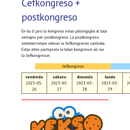
Ĉefkongreso +
postkongreso
En tiu ĉi jaro la kongreso estas plilongigita al tuta
semajno per postkongreso. La postkongreso
seninterrompe sekvas la ĉefkongreson samloke.
Estas eble partopreni la tutan kongreson aŭ nur
la ĉefkongreson.
ĉefkongreso
vendredo
sabato
dimanĉo
lundo
2023-05-
2023-05-
2023-05-
2023-05-
2
26
27
28
29