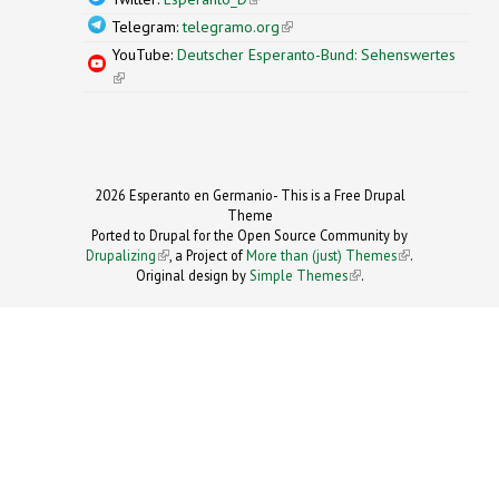
Telegram:
telegramo.org
(link is external)
YouTube:
Deutscher Esperanto-Bund: Sehenswertes
(link is external)
2026 Esperanto en Germanio- This is a Free Drupal
Theme
Ported to Drupal for the Open Source Community by
Drupalizing
(link is external)
, a Project of
More than (just) Themes
(link is
.
Original design by
Simple Themes
.
(link is
external)
external)