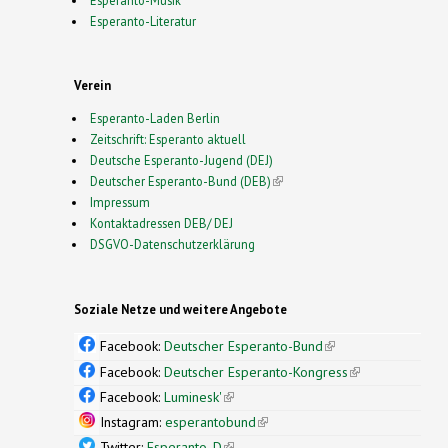
Esperanto-Musik
Esperanto-Literatur
Verein
Esperanto-Laden Berlin
Zeitschrift: Esperanto aktuell
Deutsche Esperanto-Jugend (DEJ)
Deutscher Esperanto-Bund (DEB)
(link is external)
Impressum
Kontaktadressen DEB/ DEJ
DSGVO-Datenschutzerklärung
Soziale Netze und weitere Angebote
Facebook:
Deutscher Esperanto-Bund
(link is
external)
Facebook:
Deutscher Esperanto-Kongress
(link is
external)
Facebook:
Luminesk'
(link is external)
Instagram:
esperantobund
(link is external)
Twitter:
Esperanto_D
(link is external)