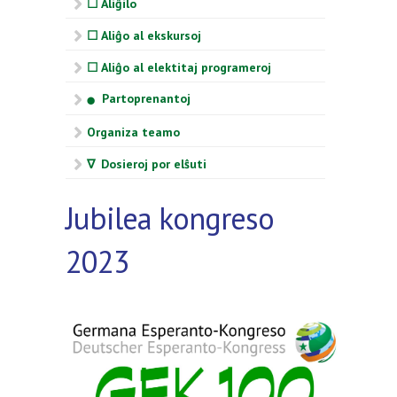
☐ Aliĝilo
☐ Aliĝo al ekskursoj
☐ Aliĝo al elektitaj programeroj
Partoprenantoj
⬤
Organiza teamo
∇ Dosieroj por elŝuti
Jubilea kongreso
2023