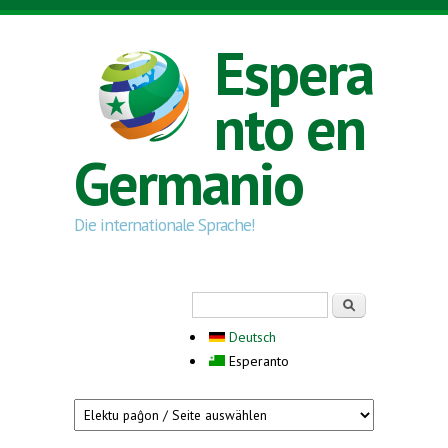
Skip to main content
Espera
nto en
Germanio
Die internationale Sprache!
Search form
Serĉi
Deutsch
Esperanto