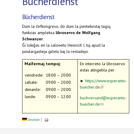
Bücherdienst
Bücherdienst
Dum la ĉefkongreso, do dum la pentekostaj tagoj,
funkcias ampleksa
libroservo de Wolfgang
Schwanzer
.
Ĝi lokiĝas en la saloneto Heinrich I, tuj apud la
junulargasteja giĉeto kaj la restadejo.
Malfermaj tempoj:
En interreto la libroservo
estas atingebla per
vendrede:
18:00 – 20:00
►
https://www.esperanto-
sabate:
09:00 – 20:00
buecher.de
(link is
dimanĉe:
09:00 – 20:00
external)
lunde:
09:00 – 12:00
buchversand@esperanto-
buecher.de
(link
sends
e-
Deutsch
mail)