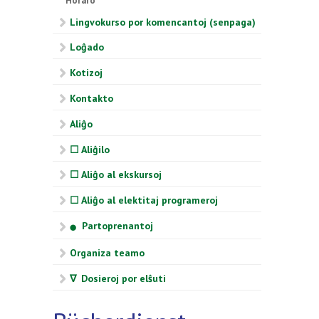
Horaro
Lingvokurso por komencantoj (senpaga)
Loĝado
Kotizoj
Kontakto
Aliĝo
☐ Aliĝilo
☐ Aliĝo al ekskursoj
☐ Aliĝo al elektitaj programeroj
Partoprenantoj
⬤
Organiza teamo
∇ Dosieroj por elŝuti