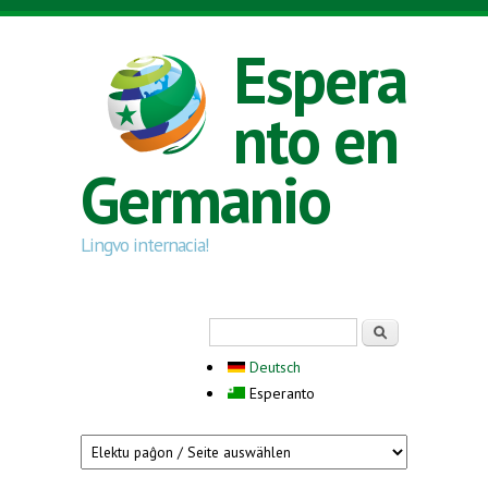
Skip to main content
Espera
nto en
Germanio
Lingvo internacia!
Search form
Serĉi
Deutsch
Esperanto