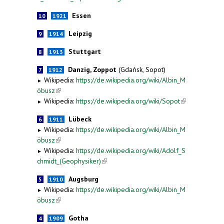
Essen
10
1921
Leipzig
9
1914
Stuttgart
8
1913
Danzig, Zoppot
(Gdańsk, Sopot)
7
1912
Wikipedia:
https://de.wikipedia.org/wiki/Albin_M
►
öbusz
(link is external)
Wikipedia:
https://de.wikipedia.org/wiki/Sopot
(link is
►
external)
Lübeck
6
1911
Wikipedia:
https://de.wikipedia.org/wiki/Albin_M
►
öbusz
(link is external)
Wikipedia:
https://de.wikipedia.org/wiki/Adolf_S
►
chmidt_(Geophysiker)
(link is external)
Augsburg
5
1910
Wikipedia:
https://de.wikipedia.org/wiki/Albin_M
►
öbusz
(link is external)
Gotha
4
1909