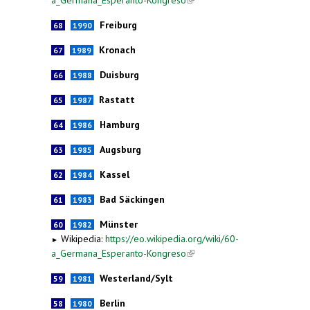
Freiburg
68
1990
Kronach
67
1989
Duisburg
66
1988
Rastatt
65
1987
Hamburg
64
1986
Augsburg
63
1985
Kassel
62
1984
Bad Säckingen
61
1983
Münster
60
1982
Wikipedia:
https://eo.wikipedia.org/wiki/60-
►
a_Germana_Esperanto-Kongreso
(link is external)
Westerland/Sylt
59
1981
Berlin
58
1980