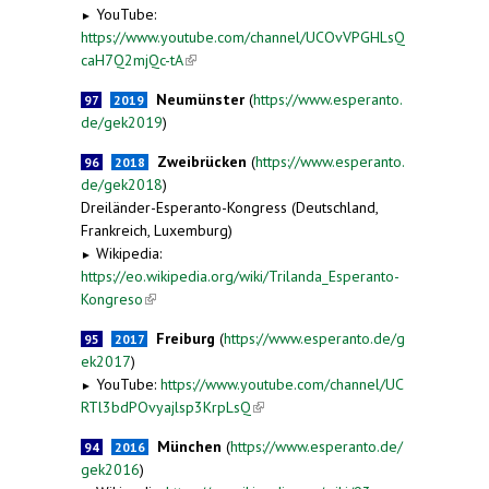
YouTube:
►
https://www.youtube.com/channel/UCOvVPGHLsQ
caH7Q2mjQc-tA
(link is external)
Neumünster
(
https://www.esperanto.
97
2019
de/gek2019
)
Zweibrücken
(
https://www.esperanto.
96
2018
de/gek2018
)
Dreiländer-Esperanto-Kongress (Deutschland,
Frankreich, Luxemburg)
Wikipedia:
►
https://eo.wikipedia.org/wiki/Trilanda_Esperanto-
Kongreso
(link is external)
Freiburg
(
https://www.esperanto.de/g
95
2017
ek2017
)
YouTube:
https://www.youtube.com/channel/UC
►
RTl3bdPOvyajlsp3KrpLsQ
(link is external)
München
(
https://www.esperanto.de/
94
2016
gek2016
)