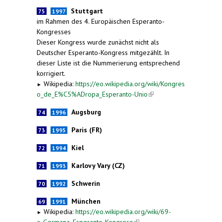
Stuttgart
75
1997
im Rahmen des 4. Europäischen Esperanto-
Kongresses
Dieser Kongress wurde zunächst nicht als
Deutscher Esperanto-Kongress mitgezählt. In
dieser Liste ist die Nummerierung entsprechend
korrigiert.
Wikipedia:
https://eo.wikipedia.org/wiki/Kongres
►
o_de_E%C5%ADropa_Esperanto-Unio
(link is
external)
Augsburg
74
1996
Paris (FR)
73
1995
Kiel
72
1994
Karlovy Vary (CZ)
71
1993
Schwerin
70
1992
München
69
1991
Wikipedia:
https://eo.wikipedia.org/wiki/69-
►
a_Germana_Esperanto-Kongreso
(link is external)