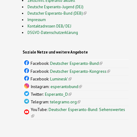
Zeitschrift: Esperanto aktuell
Deutsche Esperanto-Jugend (DEJ)
Deutscher Esperanto-Bund (DEB)
(link is external)
Impressum
Kontaktadressen DEB/ DEJ
DSGVO-Datenschutzerklärung
Soziale Netze und weitere Angebote
Facebook:
Deutscher Esperanto-Bund
(link is
external)
Facebook:
Deutscher Esperanto-Kongress
(link is
external)
Facebook:
Luminesk'
(link is external)
Instagram:
esperantobund
(link is external)
Twitter:
Esperanto_D
(link is external)
Telegram:
telegramo.org
(link is external)
YouTube:
Deutscher Esperanto-Bund: Sehenswertes
(link is external)