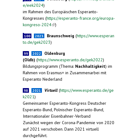
e/eek2024
)
im Rahmen des Europäischen Esperanto-
Kongresses (
https://esperanto-france.org/europa-
kongreso-2024
(link is external)
)
Braunschweig
(
https://www.esperan
100
2023
to.de/gek2023
)
Oldenburg
99
2022
(Oldb)
(
https://www.esperanto.de/gek2022
)
Bildungsprogramm (Thema:
Nachhaltigkeit
) im
Rahmen von Erasmus+ in Zusammenarbei mit
Esperanto Nederland
Virtuell
(
https://www.esperanto.de/ge
98
2021
k2021
)
Gemeinsamer Esperanto-Kongress Deutscher
Esperanto-Bund, Polnischer Esperanto-Bund,
Internationaler Eisenbahner-Verband
Zunächst wegen der Corona-Pandemie von 2020
auf 2021 verschoben. Dann 2021 virtuell
durchgeführt.