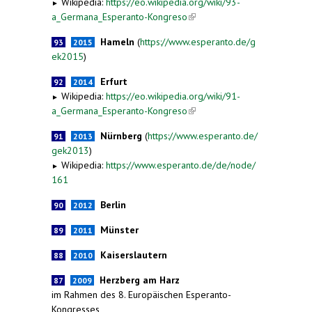
Wikipedia:
https://eo.wikipedia.org/wiki/93-
►
a_Germana_Esperanto-Kongreso
(link is external)
Hameln
(
https://www.esperanto.de/g
93
2015
ek2015
)
Erfurt
92
2014
Wikipedia:
https://eo.wikipedia.org/wiki/91-
►
a_Germana_Esperanto-Kongreso
(link is external)
Nürnberg
(
https://www.esperanto.de/
91
2013
gek2013
)
Wikipedia:
https://www.esperanto.de/de/node/
►
161
Berlin
90
2012
Münster
89
2011
Kaiserslautern
88
2010
Herzberg am Harz
87
2009
im Rahmen des 8. Europäischen Esperanto-
Kongresses