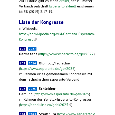
Zur Historie gibt es einen
Artikel
, der in unserer
Verbandszeitschrift
Esperanto aktuell
erschienen
ist: 38 (2019) S.17-19.
Liste der Kongresse
Wikipedia:
►
https://eo.wikipedia.org/wiki/Germana_Esperanto-
Kongreso
(link is external)
104
2027
Darmstadt
(
https://www.esperanto.de/gek2027
)
Olomouc
/Tschechien
103
2026
(
https://www.esperanto.de/gek2026
)
im Rahmen eines gemeinsamen Kongresses mit
dem Tschechischen Esperanto-Verband
Schleiden-
102
2025
Gemünd
(
https://www.esperanto.de/gek2025
)
im Rahmen des Benelux-Esperanto-Kongresses
(
https://benelukso.eu/gebk2025
(link is external)
)
Straßburg
(
https://www.esperanto.d
101
2024