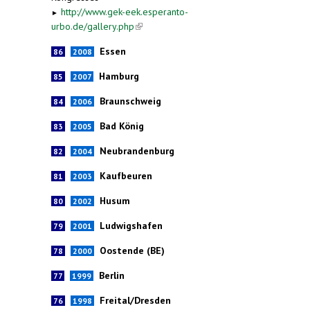
http://www.gek-eek.esperanto-
►
urbo.de/gallery.php
(link is external)
Essen
86
2008
Hamburg
85
2007
Braunschweig
84
2006
Bad König
83
2005
Neubrandenburg
82
2004
Kaufbeuren
81
2003
Husum
80
2002
Ludwigshafen
79
2001
Oostende (BE)
78
2000
Berlin
77
1999
Freital/Dresden
76
1998