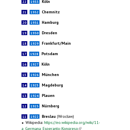
Köln
22
1933
Chemnitz
21
1932
Hamburg
20
1931
Dresden
19
1930
Frankfurt/Main
18
1929
Potsdam
17
1928
Köln
16
1927
München
15
1926
Magdeburg
14
1925
Plauen
13
1924
Nürnberg
12
1923
Breslau
(Wrocław)
11
1922
Wikipedia:
https://eo.wikipedia.org/wiki/11-
►
a_Germana_Esperanto-Kongreso
(link is external)