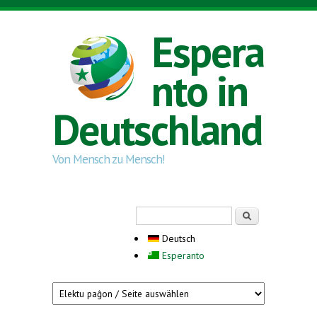
Direkt zum Inhalt
Espera
nto in
Deutschland
Von Mensch zu Mensch!
Suchformular
Suche
Deutsch
Esperanto