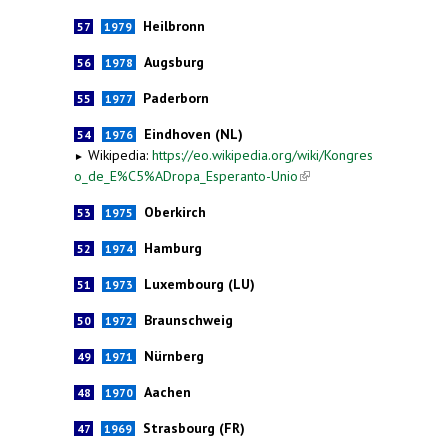
Heilbronn
57
1979
Augsburg
56
1978
Paderborn
55
1977
Eindhoven (NL)
54
1976
Wikipedia:
https://eo.wikipedia.org/wiki/Kongres
►
o_de_E%C5%ADropa_Esperanto-Unio
(link is
external)
Oberkirch
53
1975
Hamburg
52
1974
Luxembourg (LU)
51
1973
Braunschweig
50
1972
Nürnberg
49
1971
Aachen
48
1970
Strasbourg (FR)
47
1969