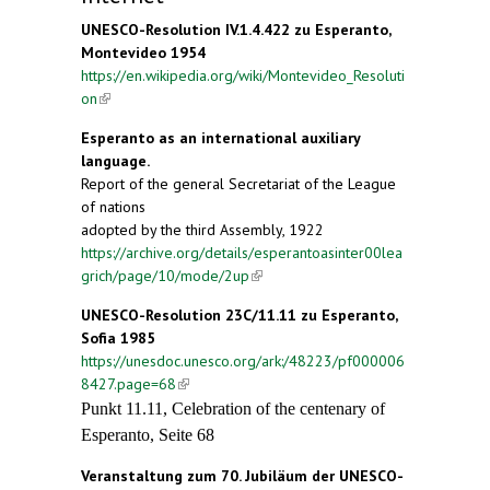
UNESCO-Resolution IV.1.4.422 zu Esperanto,
Montevideo 1954
https://en.wikipedia.org/wiki/Montevideo_Resoluti
on
(link is external)
Esperanto as an international auxiliary
language.
Report of the general Secretariat of the League
of nations
adopted by the third Assembly, 1922
https://archive.org/details/esperantoasinter00lea
grich/page/10/mode/2up
(link is external)
UNESCO-Resolution 23C/11.11 zu Esperanto,
Sofia 1985
https://unesdoc.unesco.org/ark:/48223/pf000006
8427.page=68
(link is external)
Punkt 11.11, Celebration of the centenary of
Esperanto, Seite 68
Veranstaltung zum 70. Jubiläum der UNESCO-