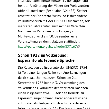
internationalen intellektuellen Beziehungen und
bei der Annäherung der Völker der Welt wurden
offiziell anerkannt (Resolution IV.4.422). Seither
arbeitet der Esperanto-Weltbund insbesondere
im Kulturbereich mit der UNESCO zusammen, seit
mehreren Jahrzehnten auch mit den Vereinten
Nationen. Im Parlament von Uruguay in
Montevideo wird am 10. Dezember eine
Veranstaltung zu dem Jubiläum stattfinden.
https://parlamento.gub.uy/node/837167
(link is
external)
Schon 1922 im Völkerbund:
Esperanto als lebende Sprache
Die Resolution zu Esperanto der UNESCO 1954
ist Teil einer langen Reihe von Anerkennungen
durch staatliche Instanzen. Schon am 21.
September 1922 hat die 3. Versammlung des
Völkerbundes, Vorläufer der Vereinten Nationen,
einen insgesamt etwa 50-seitigen Berichts zu
Esperanto angenommen. Unter anderem wurde
schon damals festgestellt, dass Esperanto eine
lebende Sprache ist (S. 11). Der Bericht von 1922