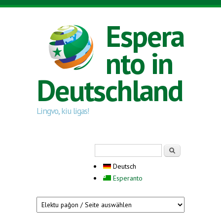
Direkt zum Inhalt
Espera
nto in
Deutschland
Lingvo, kiu ligas!
Suchformular
Suche
Deutsch
Esperanto