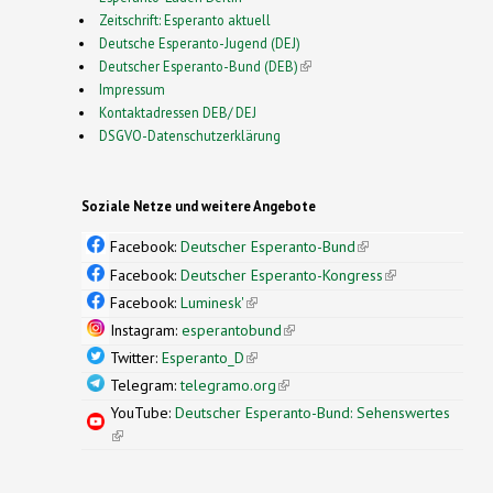
Zeitschrift: Esperanto aktuell
Deutsche Esperanto-Jugend (DEJ)
Deutscher Esperanto-Bund (DEB)
(link is external)
Impressum
Kontaktadressen DEB/ DEJ
DSGVO-Datenschutzerklärung
Soziale Netze und weitere Angebote
Facebook:
Deutscher Esperanto-Bund
(link is
external)
Facebook:
Deutscher Esperanto-Kongress
(link is
external)
Facebook:
Luminesk'
(link is external)
Instagram:
esperantobund
(link is external)
Twitter:
Esperanto_D
(link is external)
Telegram:
telegramo.org
(link is external)
YouTube:
Deutscher Esperanto-Bund: Sehenswertes
(link is external)