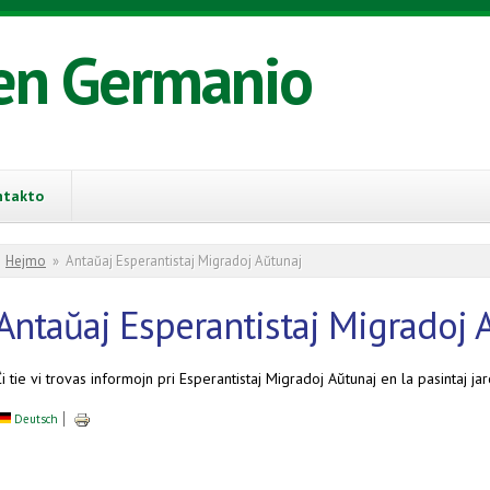
en Germanio
ntakto
You are here
Hejmo
»
Antaŭaj Esperantistaj Migradoj Aŭtunaj
Antaŭaj Esperantistaj Migradoj 
i tie vi trovas informojn pri Esperantistaj Migradoj Aŭtunaj en la pasintaj jar
Deutsch