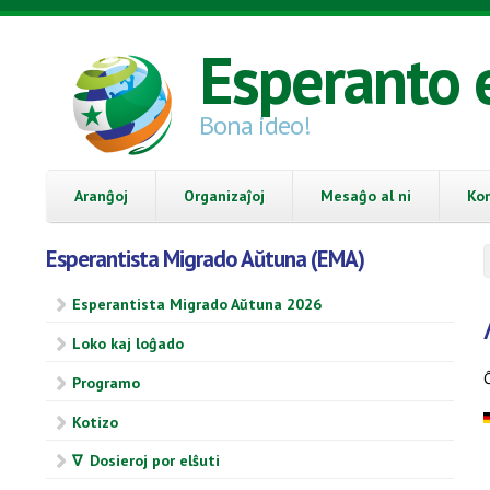
Skip to main content
Esperanto 
Bona ideo!
Aranĝoj
Organizaĵoj
Mesaĝo al ni
Ko
Esperantista Migrado Aŭtuna (EMA)
Esperantista Migrado Aŭtuna 2026
Loko kaj loĝado
Ĉ
Programo
Kotizo
∇ Dosieroj por elŝuti