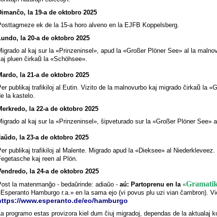
Dimanĉo, la 19-a de oktobro 2025
Posttagmeze ek de la 15-a horo alveno en la
EJFB Koppelsberg.
Lundo, la 20-a de oktobro 2025
igrado al kaj sur la «Prinzeninsel», apud la «Großer Plöner See» al la malnov
ŭ
aj pluen ĉirka
la «Schöhsee».
Mardo, la 21-a de oktobro 2025
ŭ
er publikaj trafikiloj al Eutin. Vizito de la malnovurbo kaj migrado ĉirka
la «G
e la kastelo.
Merkredo, la 22-a de oktobro 2025
igrado al kaj sur la «Prinzeninsel», ŝipveturado sur la «Großer Plöner See» 
Ĵaŭdo, la 23-a de oktobro 2025
er publikaj trafikiloj al Malente. Migrado apud la «Dieksee» al Niederkleveez.
egetasche kaj reen al Plön.
Vendredo, la 24-a de oktobro 2025
Gramatik
Post la matenmanĝo - be
daŭrinde: adiaŭo -
aú:
Partoprenu en la
«
«Esperanto Hamburgo r.a.» en la sama ejo (vi povus plu uzi vian ĉambron). 
https://www.esperanto.de/eo/hamburgo
a programo estas provizora kiel dum ĉiuj migradoj, dependas de la aktualaj ko