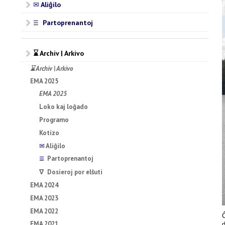
✉
Aliĝilo
Partoprenantoj
☰
⌛ Archiv | Arkivo
⌛ Archiv | Arkivo
EMA 2025
EMA 2025
Loko kaj loĝado
Programo
Kotizo
✉
Aliĝilo
Partoprenantoj
☰
∇ Dosieroj por elŝuti
EMA 2024
EMA 2023
EMA 2022
Ĉ
EMA 2021
d