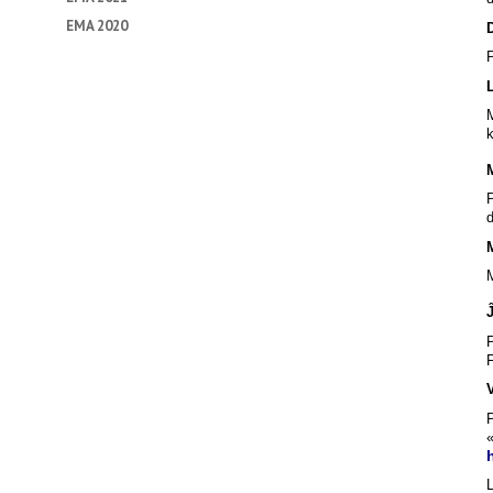
EMA 2020
M
k
P
d
M
P
F
L