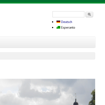
Search form
Serĉi
Deutsch
Esperanto