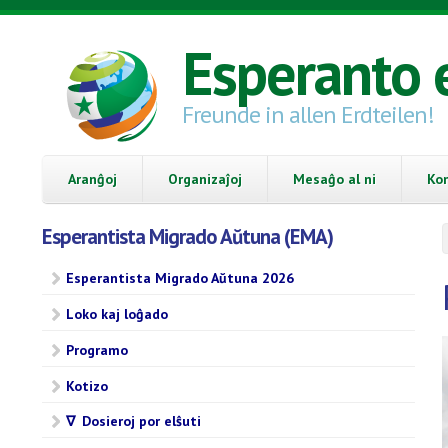
Skip to main content
Esperanto 
Freunde in allen Erdteilen!
Aranĝoj
Organizaĵoj
Mesaĝo al ni
Ko
Esperantista Migrado Aŭtuna (EMA)
Esperantista Migrado Aŭtuna 2026
Loko kaj loĝado
Programo
Kotizo
∇ Dosieroj por elŝuti