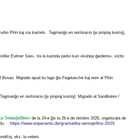
urbo Plön kaj sia kastelo. Tagmanĝo en restoracio (je propraj kostoj),
roßer Eutiner See», tra la kastela parko kun «kuireja ĝardeno», vizito
al Bosau. Migrado apud tiu lago ĝis Fegetasche kaj reen al Plön.
 Tagmanĝo en restoracio (je propraj kostoj). Migrado al Sandkaten /
a Semajnfino
»
de la 24-a ĝis la 26-a de oktobro 2025, organizata de
https://www.esperanto.de/gramatika-semajnfino-2025
Vidu:
ndiĉoj, ekz. la vetero.