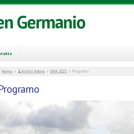
en Germanio
ntakto
You are here
Hejmo
»
⌛ Archiv | Arkivo
»
EMA 2025
»
Programo
Programo