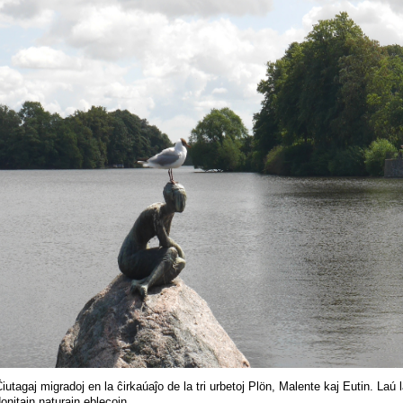
iutagaj migradoj en la ĉirkaúaĵo de la tri urbetoj Plön, Malente kaj Eutin. Laú
onitajn naturajn eblecojn.