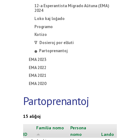
12-a Esperantista Migrado Aŭtuna (EMA)
2024
Loko kaj loĝado
Programo
Kotizo
∇ Dosieroj por elŝuti
Partoprenantoj
⬤
EMA 2023
EMA 2022
EMA 2021
EMA 2020
Partoprenantoj
15 aliĝoj
Familia nomo
Persona
ID
nomo
Lando