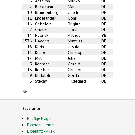
6
Aoshima
Mariko
DE
2
Beckmann
Markus
DE
10
Brandenburg
Ulrich
DE
11
Engeländer
Goar
DE
16
Gebelein
Brigitte
DE
7
Gruner
Horst
DE
14
Haerick
Patrick
BE
6576
Hecking
Matthias
DE
18
Klein
Ursula
DE
13
Knabe
Christoph
DE
17
Mul
Julia
DE
5
Roemer
Gerald
DE
15
Roether
Christof
DE
9
Rudolph
Gerda
DE
8
Stecay
Hildegard
DE
Esperanto
Häufige Fragen
Esperanto lernen
Esperanto-Musik