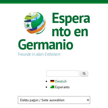
Skip to main content
Espera
nto en
Germanio
Freunde in allen Erdteilen!
Search form
Serĉi
Deutsch
Esperanto