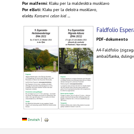
Por malfermi:
Klaku per la maldesktra musklavo
Por elŝuti:
Klaku per la dekstra musklavo,
elektu
Konservi celon kiel ...
Faldfolio Espe
PDF-dokumento
A4-Faldfolio (zigzag
ambaŭflanka, duling
Deutsch