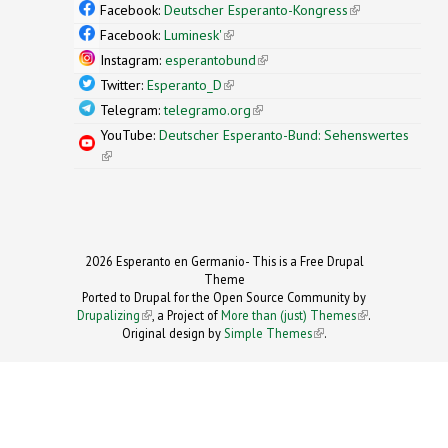
external)
Facebook:
Deutscher Esperanto-Kongress
(link is
external)
Facebook:
Luminesk'
(link is external)
Instagram:
esperantobund
(link is external)
Twitter:
Esperanto_D
(link is external)
Telegram:
telegramo.org
(link is external)
YouTube:
Deutscher Esperanto-Bund: Sehenswertes
(link is external)
2026 Esperanto en Germanio- This is a Free Drupal
Theme
Ported to Drupal for the Open Source Community by
Drupalizing
(link is external)
, a Project of
More than (just) Themes
(link is
.
Original design by
Simple Themes
.
(link is
external)
external)