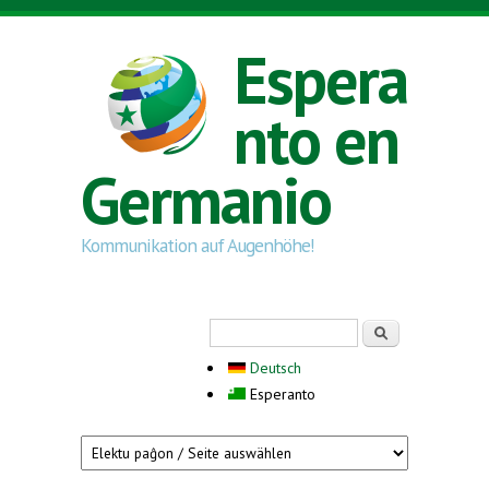
Skip to main content
Espera
nto en
Germanio
Kommunikation auf Augenhöhe!
Search form
Serĉi
Deutsch
Esperanto