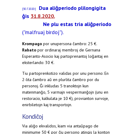
Dua aliĝperiodo plilongigita
[30.7.2020:]
ĝis
31.8.2020.
Ne plu estas tria aliĝperiodo
("malfruaj birdoj").
Krompago
por unupersona ĉambro: 25 €.
Rabato
por ordinaraj membroj de Gernana
Esperanto-Asocio kaj partoprenantoj loĝantaj en
eksterlando: 30 €.
Tiu partoprenkotizo validas por unu persono: En
2-lita ĉambro aŭ en plurlita ĉambro por du
personoj. Ĝi inkludas 5 tranoktojn kun
matenmanĝo, 5 varmajn vespermanĝojn (unu en
restoracio, kalkulata je 10 €), provianton survoje,
enirbiletojn kaj transportojn.
Kondiĉoj
Via aliĝo ekvalidos, kiam via antaŭpago de
minimume 50 € por ĉiu persono atingis la konton