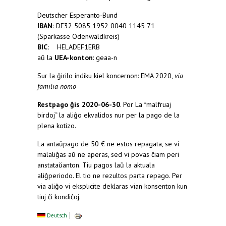
Deutscher Esperanto-Bund
IBAN:
DE32 5085 1952 0040 1145 71
(Sparkasse Odenwaldkreis)
BIC:
HELADEF1ERB
aŭ la
UEA-konton
: geaa-n
Sur la ĝirilo indiku kiel koncernon: EMA 2020,
via
familia nomo
Restpago ĝis 2020-06-30
. Por La
malfruaj
“
birdoj“ la aliĝo ekvalidos nur per la pago de la
plena kotizo.
La antaŭpago de 50 € ne estos repagata, se vi
malaliĝas aŭ ne aperas, sed vi povas ĉiam peri
anstataŭanton. Tiu pagos laŭ la aktuala
aliĝperiodo. El tio ne rezultos parta repago. Per
via aliĝo vi eksplicite deklaras vian konsenton kun
tiuj ĉi kondiĉoj.
Deutsch