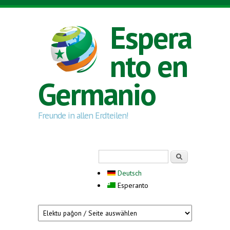
Skip to main content
Espera
nto en
Germanio
Freunde in allen Erdteilen!
Search form
Serĉi
Deutsch
Esperanto