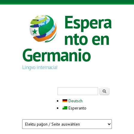
Skip to main content
Espera
nto en
Germanio
Lingvo internacia!
Search form
Serĉi
Deutsch
Esperanto