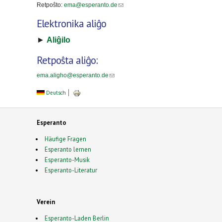
Retpoŝto:
ema@esperanto.de
(link sends e-mail)
Elektronika aliĝo
►
Aliĝilo
Retpoŝta aliĝo:
ema.aligho@esperanto.de
(link sends e-mail)
Deutsch
Esperanto
Häufige Fragen
Esperanto lernen
Esperanto-Musik
Esperanto-Literatur
Verein
Esperanto-Laden Berlin