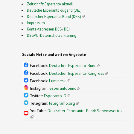
Zeitschrift: Esperanto aktuell
Deutsche Esperanto-Jugend (DEJ)
Deutscher Esperanto-Bund (DEB)
(link is external)
Impressum
Kontaktadressen DEB/ DEJ
DSGVO-Datenschutzerklärung
Soziale Netze und weitere Angebote
Facebook:
Deutscher Esperanto-Bund
(link is
external)
Facebook:
Deutscher Esperanto-Kongress
(link is
external)
Facebook:
Luminesk'
(link is external)
Instagram:
esperantobund
(link is external)
Twitter:
Esperanto_D
(link is external)
Telegram:
telegramo.org
(link is external)
YouTube:
Deutscher Esperanto-Bund: Sehenswertes
(link is external)