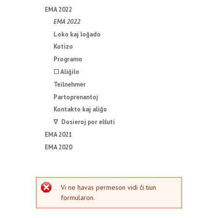
EMA 2022
EMA 2022
Loko kaj loĝado
Kotizo
Programo
☐ Aliĝilo
Teilnehmer
Partoprenantoj
Kontakto kaj aliĝo
∇ Dosieroj por elŝuti
EMA 2021
EMA 2020
erarmesaĝo
Vi ne havas permeson vidi ĉi tiun
formularon.