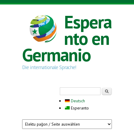
Skip to main content
Espera
nto en
Germanio
Die internationale Sprache!
Search form
Serĉi
Deutsch
Esperanto