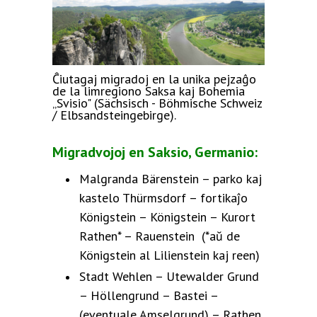
Ĉiutagaj migradoj en la unika pejzaĝo
de la limregiono Saksa kaj Bohemia
„Svisio" (Sächsisch - Böhmische Schweiz
/ Elbsandsteingebirge).
Migradvojoj en Saksio, Germanio:
Malgranda Bärenstein – parko kaj
kastelo Thürmsdorf – fortikaĵo
Königstein – Königstein – Kurort
Rathen* – Rauenstein (*aŭ de
Königstein al Lilienstein kaj reen)
Stadt Wehlen – Utewalder Grund
– Höllengrund – Bastei –
(eventuale Amselgrund) – Rathen