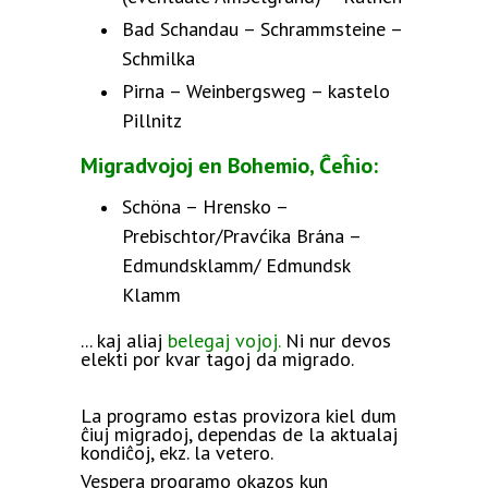
Bad Schandau – Schrammsteine –
Schmilka
Pirna – Weinbergsweg – kastelo
Pillnitz
Migradvojoj en Bohemio, Ĉeĥio:
Schöna – Hrensko –
Prebischtor/Pravćika Brána –
Edmundsklamm/ Edmundsk
Klamm
... kaj aliaj
belegaj vojoj.
Ni nur devos
elekti por kvar tagoj da migrado.
La programo estas provizora kiel dum
ĉiuj migradoj, dependas de la aktualaj
kondiĉoj, ekz. la vetero.
Vespera programo okazos kun