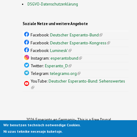
DSGVO-Datenschutzerklärung
Soziale Netze und weitere Angebote
Facebook:
Deutscher Esperanto-Bund
(link is
external)
Facebook:
Deutscher Esperanto-Kongress
(link is
external)
Facebook:
Luminesk'
(link is external)
Instagram:
esperantobund
(link is external)
Twitter:
Esperanto_D
(link is external)
Telegram:
telegramo.org
(link is external)
YouTube:
Deutscher Esperanto-Bund: Sehenswertes
(link is external)
2026 Esperanto en Germanio- This is a Free Drupal
Wir benutzen technisch notwendige Cookies.
Theme
Ported to Drupal for the Open Source Community by
Ni uzas teknike necesajn kuketojn.
Drupalizing
(link is external)
, a Project of
More than (just) Themes
(link is
.