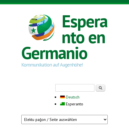
Skip to main content
Espera
nto en
Germanio
Kommunikation auf Augenhöhe!
Search form
Serĉi
Deutsch
Esperanto