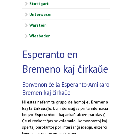
Stuttgart
Unterweser
Warstein
Wiesbaden
Esperanto en
Bremeno kaj ĉirkaŭe
Bonvenon ĉe la Esperanto-Amikaro
Bremen kaj ĉirkaŭe
Ni estas nefermita grupo de homoj el
Bremeno
kaj la ĉirkaŭaĵo
, kiuj interesiĝas pri la internacia
lingvo
Esperanto
– kaj ankaŭ aktive parolas ĝin.
Ĉe ni renkontiĝas scivolemuloj, komencantoj kaj
spertaj parolantoj por interŝanĝi ideojn, ekzerci
kune kaj krei novajn amikecojn.