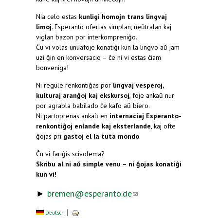
Nia celo estas
kunligi homojn trans lingvaj
limoj
. Esperanto ofertas simplan, neŭtralan kaj
viglan bazon por interkompreniĝo.
Ĉu vi volas unuafoje konatiĝi kun la lingvo aŭ jam
uzi ĝin en konversacio – ĉe ni vi estas ĉiam
bonveniga!
Ni regule renkontiĝas por
lingvaj vesperoj,
kulturaj aranĝoj kaj ekskursoj
, foje ankaŭ nur
por agrabla babilado ĉe kafo aŭ biero.
Ni partoprenas ankaŭ en
internaciaj Esperanto-
renkontiĝoj enlande kaj eksterlande
, kaj ofte
ĝojas pri
gastoj el la tuta mondo
.
Ĉu vi fariĝis scivolema?
Skribu al ni aŭ simple venu – ni ĝojas konatiĝi
kun vi!
►
bremen@esperanto.de
(link sends e-
mail)
Deutsch