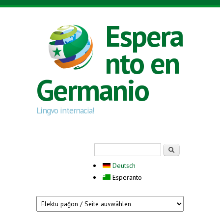
Skip to main content
Espera
nto en
Germanio
Lingvo internacia!
Search form
Serĉi
Deutsch
Esperanto